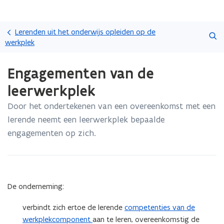
Overslaan
Zoeken
en
Lerenden uit het onderwijs opleiden op de
naar
werkplek
de
Gedaan
inhoud
Engagementen van de
met
gaan
laden.
leerwerkplek
U
bevindt
Door het ondertekenen van een overeenkomst met een
zich
lerende neemt een leerwerkplek bepaalde
op:
Engagementen
engagementen op zich.
van
de
leerwerkplek
De onderneming:
verbindt zich ertoe de lerende
competenties van de
werkplekcomponent
aan te leren, overeenkomstig de