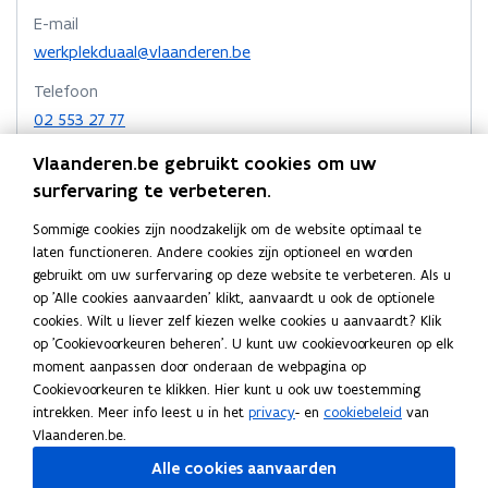
p
p
p
n
E-mail
e
e
e
k
n
werkplekduaal@vlaanderen.be
n
n
n
t
Telefoon
t
i
t
a
02 553 27 77
n
i
i
a
n
n
n
r
Adres
Vlaanderen.be gebruikt cookies om uw
i
n
n
k
Departement Werk, Economie, Wetenschap, Innovatie en
surfervaring te verbeteren.
e
i
i
l
Sociale Economie
u
e
e
e
Sommige cookies zijn noodzakelijk om de website optimaal te
Afdeling Duaal Leren en Sectoren
w
laten functioneren. Andere cookies zijn optioneel en worden
u
u
m
v
Marie-Elisabeth Belpairegebouw
gebruikt om uw surfervaring op deze website te verbeteren. Als u
w
e
w
b
Simon Bolivarlaan 17, 1000 Brussel, België
op 'Alle cookies aanvaarden' klikt, aanvaardt u ook de optionele
n
v
v
o
o
Routeplanner
cookies. Wilt u liever zelf kiezen welke cookies u aanvaardt? Klik
s
e
e
r
p
op 'Cookievoorkeuren beheren'. U kunt uw cookievoorkeuren op elk
t
Postadres
e
n
n
d
moment aanpassen door onderaan de webpagina op
e
n
Departement Werk, Economie, Wetenschap, Innovatie en
s
s
Cookievoorkeuren te klikken. Hier kunt u ook uw toestemming
r
t
Sociale Economie
t
t
intrekken. Meer info leest u in het
privacy
- en
cookiebeleid
van
i
Afdeling Duaal Leren en Sectoren
Vlaanderen.be.
e
e
n
Koning Albert II laan 15 bus 380, 1210 Brussel, België
r
r
Alle cookies aanvaarden
n