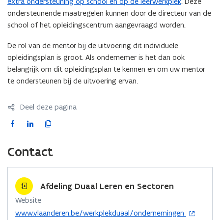
extra ondersteuning op school en op de leerwerkplek
. Deze
e
ondersteunende maatregelen kunnen door de directeur van de
r
school of het opleidingscentrum aangevraagd worden.
)
De rol van de mentor bij de uitvoering dit individuele
opleidingsplan is groot. Als ondernemer is het dan ook
belangrijk om dit opleidingsplan te kennen en om uw mentor
te ondersteunen bij de uitvoering ervan.
Deel deze pagina
F
L
K
a
i
o
c
n
p
Contact
e
k
i
b
e
e
o
d
e
Afdeling Duaal Leren en Sectoren
o
i
r
Website
k
n
l
o
www.vlaanderen.be/werkplekduaal/ondernemingen
o
o
i