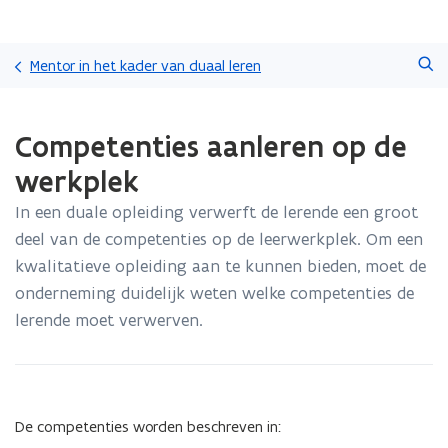
Overslaan
Zoeken
en
Mentor in het kader van duaal leren
naar
de
Gedaan
inhoud
Competenties aanleren op de
met
gaan
laden.
werkplek
U
bevindt
In een duale opleiding verwerft de lerende een groot
zich
deel van de competenties op de leerwerkplek. Om een
op:
Competenties
kwalitatieve opleiding aan te kunnen bieden, moet de
aanleren
onderneming duidelijk weten welke competenties de
op
lerende moet verwerven.
de
werkplek
De competenties worden beschreven in: