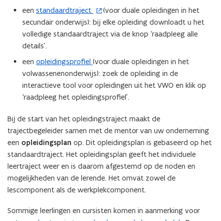
een
standaardtraject
(voor duale opleidingen in het
(
secundair onderwijs): bij elke opleiding downloadt u het
o
volledige standaardtraject via de knop ‘raadpleeg alle
p
details’.
e
n
een
opleidingsprofiel
(voor duale opleidingen in het
t
volwassenenonderwijs): zoek de opleiding in de
i
interactieve tool voor opleidingen uit het VWO en klik op
n
‘raadpleeg het opleidingsprofiel’.
n
i
Bij de start van het opleidingstraject maakt de
e
trajectbegeleider samen met de mentor van uw onderneming
u
een
opleidingsplan
op. Dit opleidingsplan is gebaseerd op het
w
standaardtraject. Het opleidingsplan geeft het individuele
v
leertraject weer en is daarom afgestemd op de noden en
e
mogelijkheden van de lerende. Het omvat zowel de
n
lescomponent als de werkplekcomponent.
s
Sommige leerlingen en cursisten komen in aanmerking voor
t