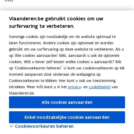
de termijn waarbinnen de mentoropleiding gevolgd moet
Vlaanderen.be gebruikt cookies om uw
worden
surfervaring te verbeteren.
de mentoropleiding(en) die in aanmerking komen
Sommige cookies zijn noodzakelijk om de website optimaal te
mogelijke vrijstellingen.
laten functioneren. Andere cookies zijn optioneel en worden
gebruikt om uw surfervaring op deze website te verbeteren. Als u
Deze afspraken gelden voor mentoren van ondernemingen
op 'Alle cookies aanvaarden' klikt, aanvaardt u ook de optionele
waarvoor het partnerschap
bevoegd
is.
cookies. Wilt u liever zelf kiezen welke cookies u aanvaardt? Klik
Raadpleeg het overzicht
op 'Cookievoorkeuren beheren'. U kunt uw cookievoorkeuren op elk
O
moment aanpassen door onderaan de webpagina op
Overzicht mentoropleiding per partnerschap
O
v
Cookievoorkeuren te klikken. Hier kunt u ook uw toestemming
v
PDF • 170,1KB
e
intrekken. Meer info leest u in het
privacy
- en
cookiebeleid
van
e
r
Vlaanderen.be.
r
z
Deel deze pagina
z
Alle cookies aanvaarden
i
i
F
L
K
c
c
a
i
o
Enkel noodzakelijke cookies aanvaarden
h
h
c
n
p
t
t
Cookievoorkeuren beheren
m
e
k
i
m