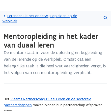
Overslaan
Zoeken
en
Lerenden uit het onderwijs opleiden op de
naar
werkplek
de
Gedaan
inhoud
Mentoropleiding in het kader
met
gaan
laden.
van duaal leren
U
bevindt
De mentor staat in voor de opleiding en begeleiding
zich
van de lerende op de werkplek. Omdat dat een
op:
Mentoropleiding
belangrijke taak is die heel wat vaardigheden vergt, is
in
het volgen van een mentoropleiding verplicht.
het
kader
van
duaal
leren
Het
Vlaams Partnerschap Duaal Leren en de sectorale
partnerschappen
maken binnen hun partnerschap afspraken
over: