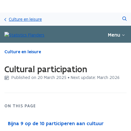
Skip
Search
and
Culture en leisure
go
to
Menu
content
ready.
Culture en leisure
You
are
Cultural participation
currently
on:
Published on 20 March 2025 • Next update: March 2026
Cultural
participation
ON THIS PAGE
Bijna 9 op de 10 participeren aan cultuur