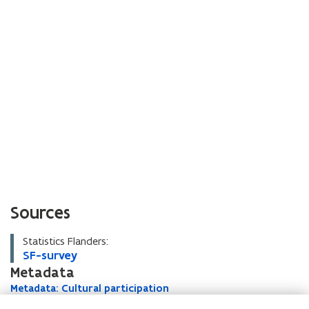
Sources
Statistics Flanders:
S
SF-survey
S
F
Metadata
F
-
-
M
Metadata: Cultural participation
M
s
s
e
e