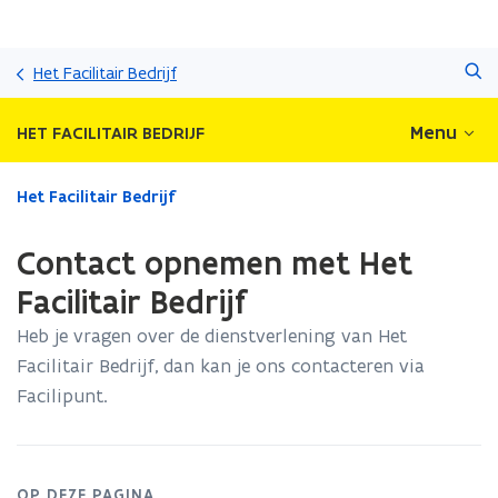
Overslaan
Zoeken
en
Het Facilitair Bedrijf
naar
de
Menu
HET FACILITAIR BEDRIJF
inhoud
gaan
Gedaan
Het Facilitair Bedrijf
met
laden.
Contact opnemen met Het
U
bevindt
Facilitair Bedrijf
zich
Heb je vragen over de dienstverlening van Het
op:
Contact
Facilitair Bedrijf, dan kan je ons contacteren via
opnemen
Facilipunt.
met
Het
Facilitair
Bedrijf
OP DEZE PAGINA