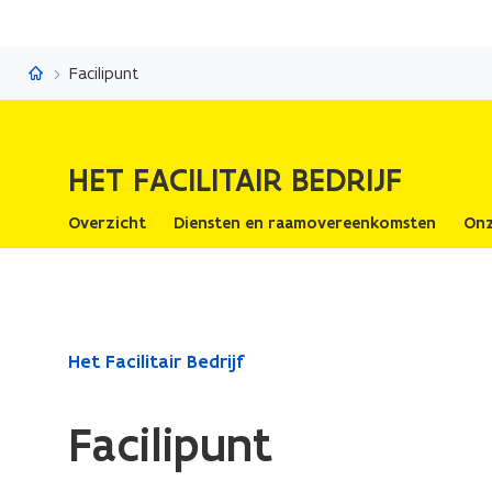
Het Facilitair Bedrijf
Facilipunt
HET FACILITAIR BEDRIJF
Overzicht
Diensten en raamovereenkomsten
Onz
Gedaan
Het Facilitair Bedrijf
met
laden.
Facilipunt
U
bevindt