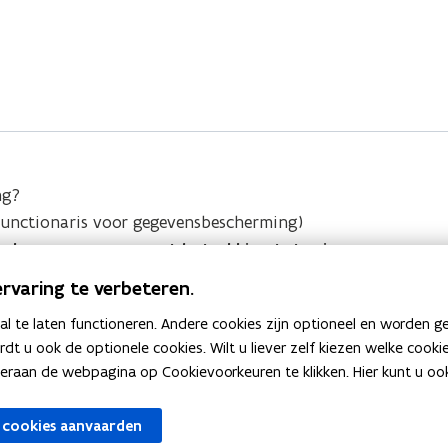
t
d
e
a
a
b
u
t
a
w
a
n
v
k
b
e
V
a
n
l
n
s
a
ng?
k
t
a
Functionaris voor gegevensbescherming)
V
e
n
orden voor vragen met betrekking tot privacy en gegev
l
d
r
a
rvaring te verbeteren.
e
a
r
 te laten functioneren. Andere cookies zijn optioneel en worden g
e
n
ardt u ook de optionele cookies. Wilt u liever zelf kiezen welke cook
n
d
an de webpagina op Cookievoorkeuren te klikken. Hier kunt u ook 
e
r
 cookies aanvaarden
e