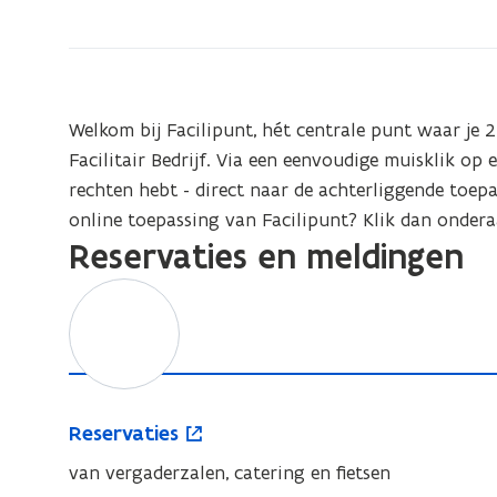
zich
op:
Facilipunt
Welkom bij Facilipunt, hét centrale punt waar je 
Facilitair Bedrijf. Via een eenvoudige muisklik op e
rechten hebt - direct naar de achterliggende toep
online toepassing van Facilipunt? Klik dan ondera
Reservaties en meldingen
R
o
e
p
s
e
e
n
r
t
R
Reservaties
v
i
e
a
n
van vergaderzalen, catering en fietsen
s