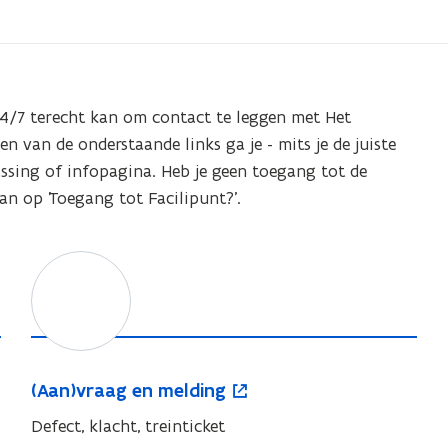
24/7 terecht kan om contact te leggen met Het
en van de onderstaande links ga je - mits je de juiste
assing of infopagina.
Heb je geen toegang tot de
an op 'Toegang tot Facilipunt?'.
(
o
A
p
a
e
n
n
)
t
(
(Aan)vraag en melding
v
i
A
r
n
Defect, klacht, treinticket
a