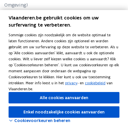
Omgeving)
Vlaanderen.be gebruikt cookies om uw
Vragen en contact:
surfervaring te verbeteren.
vpo.omgeving@vlaanderen.be
Sommige cookies zijn noodzakelijk om de website optimaal te
laten functioneren. Andere cookies zijn optioneel en worden
gebruikt om uw surfervaring op deze website te verbeteren. Als u
op 'Alle cookies aanvaarden' klikt, aanvaardt u ook de optionele
cookies. Wilt u liever zelf kiezen welke cookies u aanvaardt? Klik
op 'Cookievoorkeuren beheren'. U kunt uw cookievoorkeuren op elk
Deel deze pagina
moment aanpassen door onderaan de webpagina op
Cookievoorkeuren te klikken. Hier kunt u ook uw toestemming
F
L
K
intrekken. Meer info leest u in het
privacy
- en
cookiebeleid
van
a
i
o
Vlaanderen.be.
c
n
p
Alle cookies aanvaarden
e
k
i
b
e
e
Enkel noodzakelijke cookies aanvaarden
o
d
e
o
i
r
Cookievoorkeuren beheren
k
n
l