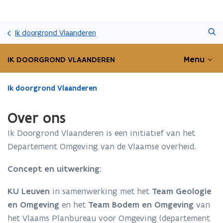
Overslaan
Zoeken
en
Ik doorgrond Vlaanderen
naar
de
Menu
IK DOORGROND VLAANDEREN
inhoud
gaan
Gedaan
Ik doorgrond Vlaanderen
met
laden.
Over ons
U
bevindt
Ik Doorgrond Vlaanderen is een initiatief van het
zich
Departement Omgeving van de Vlaamse overheid.
op:
Over
Concept en uitwerking:
ons
KU Leuven
in samenwerking met het
Team Geologie
en Omgeving
en het
Team Bodem en Omgeving
van
het Vlaams Planbureau voor Omgeving (departement