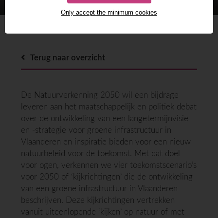
GEBRUIKEN?
Only accept the minimum cookies
Terug naar overzicht
De Natuurverkenning 2050 wil een bijdrage
leveren aan het maatschappelijk en politiek debat
over de ontwikkeling van een langetermijnvisie
en -strategie voor groene infrastructuur in
Vlaanderen en inspiratie bieden voor een nieuw
natuurbeleid voor de toekomst. Met dat doel
voor ogen, verkennen we vier toekomstscenario’s
voor 2050 of ‘kijkrichtingen’ die de ontwikkeling
van een groene infrastructuur in Vlaanderen
beschrijven. Deze kijkrichtingen vertrekken
vanuit uiteenlopende ‘kijken’ op natuur of met