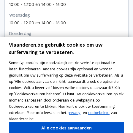
t
10:00 - 12:00 en 14:00 - 16:00
V
e
e
V
e
A
A
r
r
Woensdag
r
M
M
10:00 - 12:00 en 14:00 - 16:00
)
)
Donderdag
10:00 - 12:00 en 14:00 - 16:00
Vlaanderen.be gebruikt cookies om uw
surfervaring te verbeteren.
Vrijdag
10:00 - 12:00 en 14:00 - 16:00
Sommige cookies zijn noodzakelijk om de website optimaal te
laten functioneren. Andere cookies zijn optioneel en worden
Adres
gebruikt om uw surfervaring op deze website te verbeteren. Als u
op 'Alle cookies aanvaarden' klikt, aanvaardt u ook de optionele
Openbare Vlaamse Afvalstoffenmaatschappij
cookies. Wilt u liever zelf kiezen welke cookies u aanvaardt? Klik
Stationsstraat 110, 2800 Mechelen
op 'Cookievoorkeuren beheren'. U kunt uw cookievoorkeuren op elk
o
Routeplanner
moment aanpassen door onderaan de webpagina op
p
Cookievoorkeuren te klikken. Hier kunt u ook uw toestemming
Postadres
e
intrekken. Meer info leest u in het
privacy
- en
cookiebeleid
van
n
Openbare Vlaamse Afvalstoffenmaatschappij
Vlaanderen.be.
t
Koning Albert II laan 15 bus 625, 1210 Brussel, België
Alle cookies aanvaarden
i