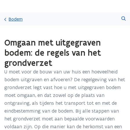
Overslaan
Zoeken
en
Bodem
naar
de
Gedaan
inhoud
Omgaan met uitgegraven
met
gaan
laden.
bodem: de regels van het
U
bevindt
grondverzet
zich
op:
U moet voor de bouw van uw huis een hoeveelheid
Omgaan
bodem uitgraven en afvoeren? De regelgeving van het
met
grondverzet legt vast hoe u met uitgegraven bodem
uitgegraven
moet omgaan, en dat zowel op de plaats van
bodem:
de
ontgraving, als tijdens het transport tot en met de
regels
eindbestemming van de bodem. Bij alle stappen van
van
het grondverzet moet aan bepaalde voorwaarden
het
grondverzet
voldaan zijn. Op die manier kan de herkomst van een