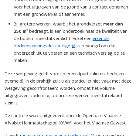
Voor het uitgraven van de grond kan u contact opnemen
met een grondwerker of aannemer.
Bij grotere werken, waarbij het grondverzet
meer dan
250 m³
bedraagt, is een onderzoek naar de kwaliteit van
de bodem meestal verplicht. Enkel een
erkende
(
bodemsaneringsdeskundige
is bevoegd om dat
o
onderzoek uit te voeren en een technisch verslag op te
p
maken.
e
n
Deze wetgeving geldt voor iedereen (particulieren, bedrijven,
t
overheid). In de praktijk zult u als particulier niet vaak met deze
i
wetgeving geconfronteerd worden, omdat het volume
n
uitgegraven bodem bij particuliere werken meestal relatief
n
klein is.
i
e
De controle wordt uitgevoerd door de Openbare Vlaamse
u
Afvalstoffenmaatschappij (OVAM) voor het Vlaamse Gewest.
w
v
U vindt
meer informatie over grondverzet
op de website
(