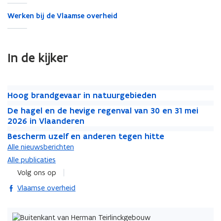
Werken bij de Vlaamse overheid
In de kijker
H
H
Hoog brandgevaar in natuurgebieden
o
o
D
D
De hagel en de hevige regenval van 30 en 31 mei
o
o
e
e
2026 in Vlaanderen
g
g
h
h
B
b
B
b
Bescherm uzelf en anderen tegen hitte
a
a
e
r
e
r
g
Alle nieuwsberichten
g
s
a
s
a
e
Alle publicaties
e
c
n
c
n
l
l
h
Volg ons op
d
h
d
e
e
e
g
e
g
opent in nieuw venster
Vlaamse overheid
n
n
r
e
r
e
d
d
m
v
m
v
e
e
u
a
u
a
h