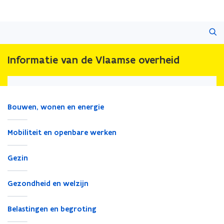
Overslaan
Zoeken
en
naar
de
Informatie van de Vlaamse overheid
inhoud
gaan
Bouwen, wonen en energie
Mobiliteit en openbare werken
Gezin
Gezondheid en welzijn
Belastingen en begroting