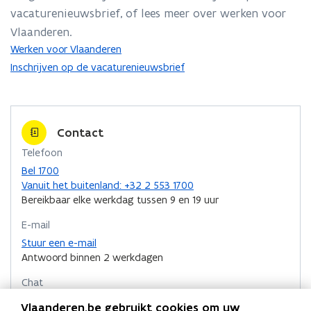
t
1
vacaturenieuwsbrief, of lees meer over werken voor
1
e
e
m
m
Vlaanderen.
e
e
Werken voor Vlaanderen
i
i
2
Inschrijven op de vacaturenieuwsbrief
2
0
0
2
2
6
6
i
i
Contact
n
n
Telefoon
V
V
l
Bel 1700
l
a
B
Vanuit het buitenland: +32 2 553 1700
a
a
e
Bereikbaar elke werkdag tussen 9 en 19 uur
a
n
l
n
E-mail
d
1
d
e
7
Stuur een e-mail
e
r
0
Antwoord binnen 2 werkdagen
r
e
0
e
Chat
n
n
Chat met ons
Vlaanderen.be gebruikt cookies om uw