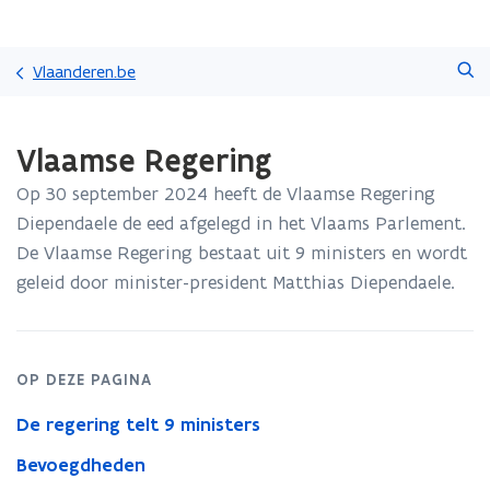
Overslaan
Zoeken
en
Vlaanderen.be
naar
de
Gedaan
inhoud
Vlaamse Regering
met
gaan
laden.
Op 30 september 2024 heeft de Vlaamse Regering
U
bevindt
Diependaele de eed afgelegd in het Vlaams Parlement.
zich
De Vlaamse Regering bestaat uit 9 ministers en wordt
op:
geleid door minister-president Matthias Diependaele.
Vlaamse
Regering
OP DEZE PAGINA
De regering telt 9 ministers
Bevoegdheden