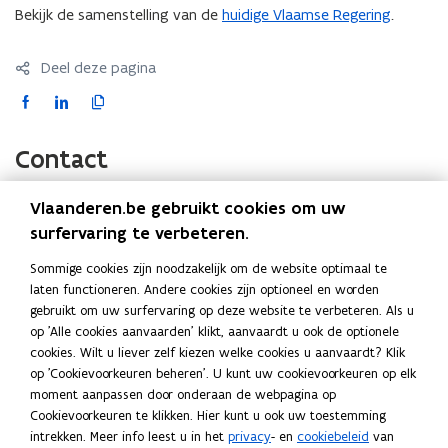
Bekijk de samenstelling van de
huidige Vlaamse Regering
.
Deel deze pagina
F
L
K
a
i
o
c
n
p
Contact
e
k
i
b
e
e
Vlaanderen.be gebruikt cookies om uw
o
d
e
cel Ministerraad
surfervaring te verbeteren.
o
i
r
Website
k
n
l
Sommige cookies zijn noodzakelijk om de website optimaal te
o
beslissingenvlaamseregering.vlaanderen.be
laten functioneren. Andere cookies zijn optioneel en worden
o
o
i
p
gebruikt om uw surfervaring op deze website te verbeteren. Als u
p
p
n
E-mail
e
op 'Alle cookies aanvaarden' klikt, aanvaardt u ook de optionele
e
e
k
n
ministerraad@vlaanderen.be
cookies. Wilt u liever zelf kiezen welke cookies u aanvaardt? Klik
n
n
n
t
op 'Cookievoorkeuren beheren'. U kunt uw cookievoorkeuren op elk
Adres
t
i
t
a
moment aanpassen door onderaan de webpagina op
Departement Kanselarij en Buitenlandse Zaken
n
i
i
a
Cookievoorkeuren te klikken. Hier kunt u ook uw toestemming
cel Ministerraad
n
n
n
r
intrekken. Meer info leest u in het
privacy
- en
cookiebeleid
van