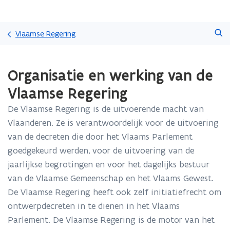
Overslaan
Zoeken
en
Vlaamse Regering
naar
de
Gedaan
inhoud
Organisatie en werking van de
met
gaan
laden.
Vlaamse Regering
U
bevindt
De Vlaamse Regering is de uitvoerende macht van
zich
Vlaanderen. Ze is verantwoordelijk voor de uitvoering
op:
Organisatie
van de decreten die door het Vlaams Parlement
en
goedgekeurd werden, voor de uitvoering van de
werking
jaarlijkse begrotingen en voor het dagelijks bestuur
van
van de Vlaamse Gemeenschap en het Vlaams Gewest.
de
Vlaamse
De Vlaamse Regering heeft ook zelf initiatiefrecht om
Regering
ontwerpdecreten in te dienen in het Vlaams
Parlement. De Vlaamse Regering is de motor van het