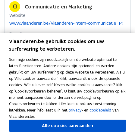
o
d
e
Communicatie en Marketing
o
i
r
Website
k
n
l
o
www.vlaanderen.be/vlaanderen-intern-communicatie
o
o
i
p
p
p
n
E-mail
e
e
e
k
Vlaanderen.be gebruikt cookies om uw
n
communicatie.dkbuza@vlaanderen.be
n
n
n
t
surfervaring te verbeteren.
Adres
t
i
t
a
Sommige cookies zijn noodzakelijk om de website optimaal te
Departement Kanselarij en Buitenlandse Zaken
n
i
i
a
laten functioneren. Andere cookies zijn optioneel en worden
Communicatie en Marketing
n
n
n
r
gebruikt om uw surfervaring op deze website te verbeteren. Als u
i
n
n
k
Marie-Elisabeth Belpairegebouw
op 'Alle cookies aanvaarden' klikt, aanvaardt u ook de optionele
e
Simon Bolivarlaan 17, 1000 Brussel, België
i
i
l
cookies. Wilt u liever zelf kiezen welke cookies u aanvaardt? Klik
u
o
Routeplanner
e
e
e
op 'Cookievoorkeuren beheren'. U kunt uw cookievoorkeuren op elk
w
p
moment aanpassen door onderaan de webpagina op
u
u
m
v
Postadres
e
Cookievoorkeuren te klikken. Hier kunt u ook uw toestemming
w
e
w
b
n
Departement Kanselarij en Buitenlandse Zaken
intrekken. Meer info leest u in het
privacy
- en
cookiebeleid
van
n
v
v
o
t
Communicatie en Marketing
Vlaanderen.be.
s
e
e
r
i
Koning Albert II laan 15 bus 207, 1210 Brussel, België
t
Alle cookies aanvaarden
n
n
n
d
e
n
s
s
Meer details