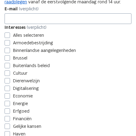
raadplegen
vanaf de eerstvolgende maandag rond 14 uur.
E-mail
(verplicht)
Interesses
Interesses
(verplicht)
Alles selecteren
Armoedebestrijding
Binnenlandse aangelegenheden
Brussel
Buitenlands beleid
Cultuur
Dierenwelzijn
Digitalisering
Economie
Energie
Erfgoed
Financiën
Gelijke kansen
Haven