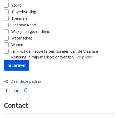
Sport
Tewerkstelling
Toerisme
Vlaamse Rand
Welzijn en gezondheid
Wetenschap
Wonen
Ja, ik wil de nieuwste beslissingen van de Vlaamse
Regering in mijn mailbox ontvangen.
(verplicht)
Inschrijven
Deel deze pagina
F
L
K
a
i
o
c
n
p
Contact
e
k
i
b
e
e