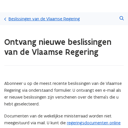
Overslaan
Zoeken
en
Beslissingen van de Vlaamse Regering
naar
de
Gedaan
inhoud
Ontvang nieuwe beslissingen
met
gaan
laden.
van de Vlaamse Regering
U
bevindt
zich
op:
Ontvang
nieuwe
Abonneer u op de meest recente beslissingen van de Vlaamse
beslissingen
Regering via onderstaand formulier. U ontvangt een e-mail als
van
er nieuwe beslissingen zijn verschenen over de thema’s die u
de
hebt geselecteerd.
Vlaamse
Regering
Documenten van de wekelijkse ministerraad worden niet
meegestuurd via mail. U kunt die
regeringsdocumenten online