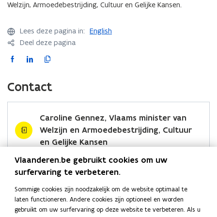
,
,
Welzijn, Armoedebestrijding, Cultuur en Gelijke Kansen.
u
u
e
l
l
v
v
u
u
m
i
i
o
o
r
r
i
j
j
Lees deze pagina in:
l
English
l
n
k
k
k
k
Deel deze pagina
i
e
e
s
s
s
F
L
K
k
k
g
g
t
a
i
o
a
a
e
e
e
n
n
c
n
p
z
z
Contact
r
s
s
o
o
e
k
i
r
e
e
n
n
b
e
e
a
n
n
d
d
o
d
e
Caroline Gennez, Vlaams minister van
a
h
h
o
i
r
d
Welzijn en Armoedebestrijding, Cultuur
e
e
k
n
l
en Gelijke Kansen
i
i
o
o
i
d
Website
d
Vlaanderen.be gebruikt cookies om uw
p
p
n
,
,
o
www.vlaanderen.be/vlaamse-regering
surfervaring te verbeteren.
g
g
e
e
k
p
e
E-mail
e
n
e
n
n
Sommige cookies zijn noodzakelijk om de website optimaal te
z
z
n
kabinet.gennez@vlaanderen.be
t
t
a
laten functioneren. Andere cookies zijn optioneel en worden
i
i
t
i
i
a
gebruikt om uw surfervaring op deze website te verbeteren. Als u
Telefoon
n
n
i