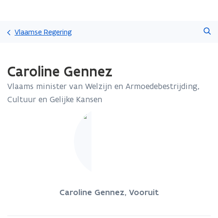
Overslaan
Zoeken
en
Vlaamse Regering
naar
de
Gedaan
inhoud
Caroline Gennez
met
gaan
laden.
Vlaams minister van Welzijn en Armoedebestrijding,
U
bevindt
Cultuur en Gelijke Kansen
zich
op:
Caroline
Gennez
Caroline Gennez, Vooruit