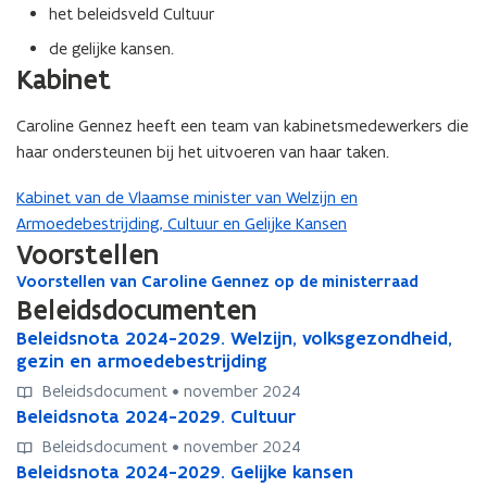
i
het beleidsveld Cultuur
n
n
de gelijke kansen.
i
Kabinet
e
u
Caroline Gennez heeft een team van kabinetsmedewerkers die
w
haar ondersteunen bij het uitvoeren van haar taken.
v
e
Kabinet van de Vlaamse minister van Welzijn en
n
Armoedebestrijding, Cultuur en Gelijke Kansen
s
Voorstellen
t
e
Voorstellen van Caroline Gennez op de ministerraad
V
r
Beleidsdocumenten
o
o
B
Beleidsnota 2024-2029. Welzijn, volksgezondheid,
B
r
e
gezin en armoedebestrijding
e
s
l
l
Beleidsdocument • november 2024
t
e
e
B
Beleidsnota 2024-2029. Cultuur
B
e
i
i
e
e
l
Beleidsdocument • november 2024
d
d
l
l
l
B
Beleidsnota 2024-2029. Gelijke kansen
B
s
s
e
e