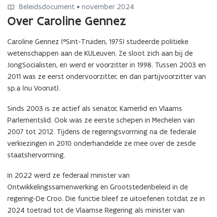
e
e
e
n
n
Beleidsdocument • november 2024
i
i
n
l
l
o
o
Over Caroline Gennez
d
d
v
e
e
t
t
s
s
a
i
i
a
a
n
n
n
Caroline Gennez (°Sint-Truiden, 1975) studeerde politieke
d
d
2
2
o
o
C
wetenschappen aan de KULeuven. Ze sloot zich aan bij de
s
s
0
0
t
t
a
n
n
JongSocialisten, en werd er voorzitter in 1998. Tussen 2003 en
2
2
a
a
r
o
o
4
4
2011 was ze eerst ondervoorzitter, en dan partijvoorzitter van
2
2
o
t
t
-
-
sp.a (nu Vooruit).
0
0
l
a
a
2
2
2
2
i
2
2
0
0
Sinds 2003 is ze actief als senator, Kamerlid en Vlaams
4
4
n
0
0
2
2
Parlementslid. Ook was ze eerste schepen in Mechelen van
-
-
e
2
2
9
9
2
2
2007 tot 2012. Tijdens de regeringsvorming na de federale
G
4
4
.
.
0
0
e
verkiezingen in 2010 onderhandelde ze mee over de zesde
-
-
W
W
2
2
n
staatshervorming.
2
2
e
e
9
9
n
0
0
l
l
.
.
e
In 2022 werd ze federaal minister van
2
2
z
z
C
C
z
9
9
Ontwikkelingssamenwerking en Grootstedenbeleid in de
i
i
u
u
o
.
.
j
j
regering-De Croo. Die functie bleef ze uitoefenen totdat ze in
l
l
p
G
G
n
n
2024 toetrad tot de Vlaamse Regering als minister van
t
t
d
e
e