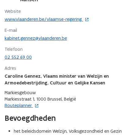
Website
o
www.vlaanderen.be/vlaamse-regering
p
E-mail
e
n
kabinet.gennez@vlaanderen.be
t
Telefoon
i
02 552 69 00
n
n
Adres
i
Caroline Gennez, Vlaams minister van Welzijn en
e
Armoedebestrijding, Cultuur en Gelijke Kansen
u
w
Markiesgebouw
v
Markiesstraat 1, 1000 Brussel, België
e
o
Routeplanner
n
p
s
Bevoegdheden
e
t
n
e
t
het beleidsdomein Welzijn, Volksgezondheid en Gezin
r