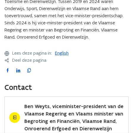
2
2
Toerisme en Dierenwelzijn. Tussen 2019 en 2024 waren
n
n
2
2
V
V
m
9
9
a
a
Onderwijs, Sport, Dierenwelzijn en Vlaamse Rand aan hem
0
0
l
l
i
.
.
n
n
toevertrouwd, samen met het vice-minister-presidentschap.
2
2
a
a
n
O
O
c
c
9
9
Sinds 2024 is hij vice-minster-president van de Vlaamse
a
a
i
n
n
i
i
.
.
m
m
Regering en minister van Begroting en Financiën, Vlaamse
s
r
r
ë
ë
D
D
s
s
t
Rand, Onroerend Erfgoed en Dierenwelzijn.
o
o
n
n
i
i
e
e
e
e
e
e
e
e
e
R
R
r
r
r
n
n
Lees deze pagina in:
r
English
r
a
a
r
e
e
b
b
e
e
Deel deze pagina
n
n
a
n
n
e
e
n
n
d
d
a
d
d
F
L
K
g
g
w
w
d
E
E
r
r
a
i
o
e
e
r
r
o
o
c
n
p
l
l
Contact
f
f
t
t
z
z
e
k
i
g
g
i
i
i
i
b
e
e
o
o
n
n
j
j
o
d
e
Ben Weyts, viceminister-president van de
e
e
g
g
n
n
o
i
r
d
d
Vlaamse Regering en Vlaams minister van
k
n
l
Begroting en Financiën, Vlaamse Rand,
o
o
i
Onroerend Erfgoed en Dierenwelzijn