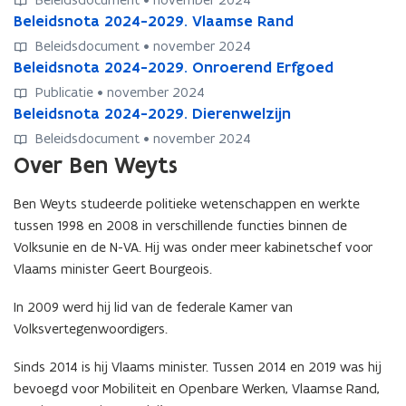
s
l
l
B
Beleidsnota 2024-2029. Vlaamse Rand
B
t
e
e
e
e
e
Beleidsdocument • november 2024
i
i
l
l
l
B
Beleidsnota 2024-2029. Onroerend Erfgoed
B
d
d
e
e
l
e
e
s
s
Publicatie • november 2024
i
i
e
l
l
n
n
B
Beleidsnota 2024-2029. Dierenwelzijn
B
d
d
n
e
e
o
o
e
e
s
s
v
Beleidsdocument • november 2024
i
i
t
t
l
l
n
n
a
Over Ben Weyts
d
d
a
a
e
e
o
o
n
s
s
2
2
i
i
t
t
B
n
n
0
0
Ben Weyts studeerde politieke wetenschappen en werkte
d
d
a
a
e
o
o
2
2
tussen 1998 en 2008 in verschillende functies binnen de
s
s
2
2
n
t
t
4
4
n
n
Volksunie en de N-VA. Hij was onder meer kabinetschef voor
0
0
W
a
a
-
-
o
o
2
2
Vlaams minister Geert Bourgeois.
e
2
2
2
2
t
t
4
4
y
0
0
0
0
a
a
-
-
In 2009 werd hij lid van de federale Kamer van
t
2
2
2
2
2
2
2
2
s
Volksvertegenwoordigers.
4
4
9
9
0
0
0
0
o
-
-
.
.
2
2
2
2
p
Sinds 2014 is hij Vlaams minister. Tussen 2014 en 2019 was hij
2
2
F
F
4
4
9
9
d
bevoegd voor Mobiliteit en Openbare Werken, Vlaamse Rand,
0
0
i
i
-
-
.
.
e