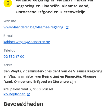
Vlaamse Regering en Vlaams minister van
Begroting en Financiën, Vlaamse Rand,
Onroerend Erfgoed en Dierenwelzijn
Website
o
www.vlaanderen.be/vlaamse-regering
p
E-mail
e
n
kabinet.weyts@vlaanderen.be
t
Telefoon
i
02 552 67 00
n
n
Adres
i
Ben Weyts, viceminister-president van de Vlaamse Regering
e
en Vlaams minister van Begroting en Financiën, Vlaamse
u
w
Rand, Onroerend Erfgoed en Dierenwelzijn
v
Kreupelenstraat 2, 1000 Brussel
e
o
Routeplanner
n
p
s
Bevoegdheden
e