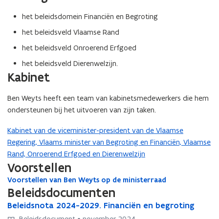
t
n
e
t
het beleidsdomein Financiën en Begroting
r
i
het beleidsveld Vlaamse Rand
n
n
het beleidsveld Onroerend Erfgoed
i
het beleidsveld Dierenwelzijn.
e
Kabinet
u
w
v
Ben Weyts heeft een team van kabinetsmedewerkers die hem
e
ondersteunen bij het uitvoeren van zijn taken.
n
s
Kabinet van de viceminister-president van de Vlaamse
t
Regering, Vlaams minister van Begroting en Financiën, Vlaamse
e
Rand, Onroerend Erfgoed en Dierenwelzijn
r
Voorstellen
Voorstellen van Ben Weyts op de ministerraad
V
Beleidsdocumenten
o
o
B
Beleidsnota 2024-2029. Financiën en begroting
B
r
e
e
Beleidsdocument • november 2024