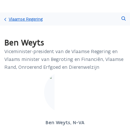
Overslaan
Zoeken
en
Vlaamse Regering
naar
de
Gedaan
inhoud
Ben Weyts
met
gaan
laden.
Viceminister-president van de Vlaamse Regering en
U
bevindt
Vlaams minister van Begroting en Financiën, Vlaamse
zich
Rand, Onroerend Erfgoed en Dierenwelzijn
op:
Ben
Weyts
Ben Weyts, N-VA