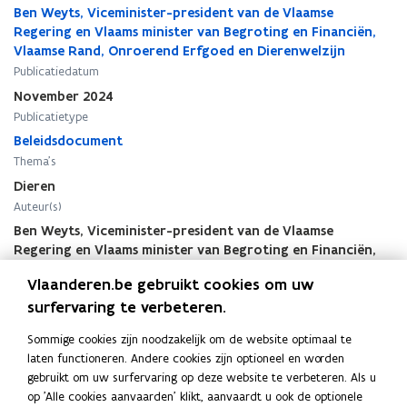
d
d
Ben Weyts, Viceminister-president van de Vlaamse
s
s
Regering en Vlaams minister van Begroting en Financiën,
n
n
Vlaamse Rand, Onroerend Erfgoed en Dierenwelzijn
o
o
Publicatiedatum
t
t
November 2024
a
a
Publicatietype
2
2
0
Beleidsdocument
0
2
2
Thema's
4
4
Dieren
-
-
Auteur(s)
2
2
Ben Weyts, Viceminister-president van de Vlaamse
0
0
Regering en Vlaams minister van Begroting en Financiën,
2
2
Vlaamse Rand, Onroerend Erfgoed en Dierenwelzijn
9
9
Vlaanderen.be gebruikt cookies om uw
.
.
surfervaring te verbeteren.
D
D
i
i
Sommige cookies zijn noodzakelijk om de website optimaal te
e
e
laten functioneren. Andere cookies zijn optioneel en worden
r
r
Deel deze pagina
gebruikt om uw surfervaring op deze website te verbeteren. Als u
e
e
op 'Alle cookies aanvaarden' klikt, aanvaardt u ook de optionele
F
L
K