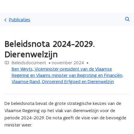
Overslaan
Zoeken
en
Publicaties
naar
de
Gedaan
inhoud
Beleidsnota 2024-2029.
met
gaan
laden.
Dierenwelzijn
U
bevindt
Beleidsdocument
 •
november 2024
 • 
zich
Ben Weyts, Viceminister-president van de Vlaamse
op:
Regering en Vlaams minister van Begroting en Financiën,
Beleidsnota
Vlaamse Rand, Onroerend Erfgoed en Dierenwelzijn
2024-
2029.
Dierenwelzijn
De beleidsnota bevat de grote strategische keuzes van de 
Vlaamse Regering op het vlak van dierenwelzijn voor de 
periode 2024-2029. De nota geeft de visie van de bevoegde 
minister weer.