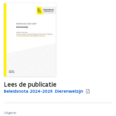
Lees de publicatie
B
Beleidsnota 2024-2029. Dierenwelzijn
B
e
e
l
l
e
e
i
i
Uitgever