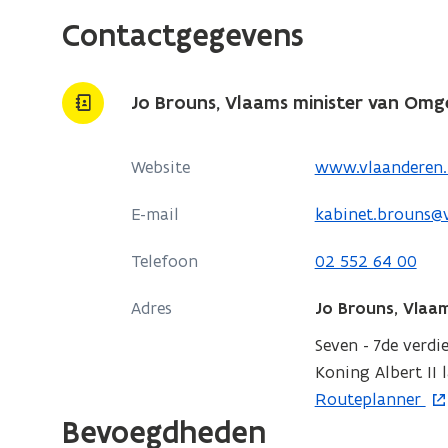
Contactgegevens
Jo Brouns, Vlaams minister van Om
o
Website
www.vlaanderen.
p
E-mail
kabinet.brouns@
e
n
Telefoon
02 552 64 00
t
i
Adres
Jo Brouns, Vlaa
n
Seven - 7de verdi
n
Koning Albert II 
i
o
Routeplanner
e
Bevoegdheden
p
u