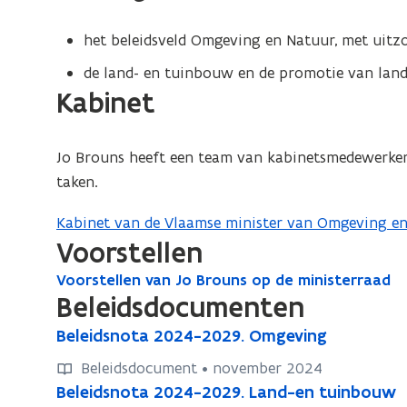
e
w
n
v
het beleidsveld Omgeving en Natuur, met uitzo
t
e
de land- en tuinbouw en de promotie van lan
i
n
Kabinet
n
s
n
t
i
Jo Brouns heeft een team van kabinetsmedewerkers
e
e
taken.
r
u
Kabinet van de Vlaamse minister van Omgeving 
w
Voorstellen
v
e
Voorstellen van Jo Brouns op de ministerraad
V
n
Beleidsdocumenten
o
s
o
B
Beleidsnota 2024-2029. Omgeving
B
t
r
e
e
Beleidsdocument • november 2024
e
l
s
l
B
Beleidsnota 2024-2029. Land-en tuinbouw
B
r
e
t