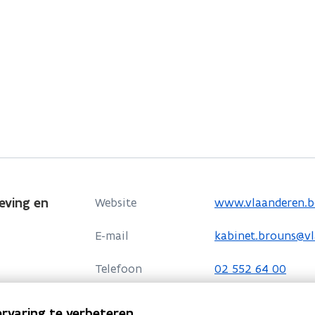
eving en
o
Website
www.vlaanderen.b
p
E-mail
kabinet.brouns@vl
e
n
Telefoon
02 552 64 00
t
i
Adres
Jo Brouns, Vlaam
rvaring te verbeteren.