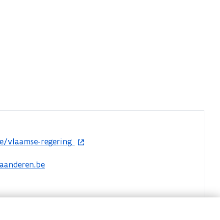
e/vlaamse-regering
aanderen.be
s minister van Omgeving en Landbouw