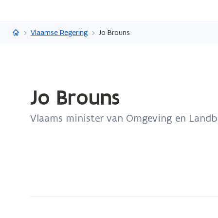
Vlaanderen.be
Vlaamse Regering
Jo Brouns
Gedaan
Jo Brouns
met
laden.
Vlaams minister van Omgeving en Land
U
bevindt
zich
op:
Jo
Brouns