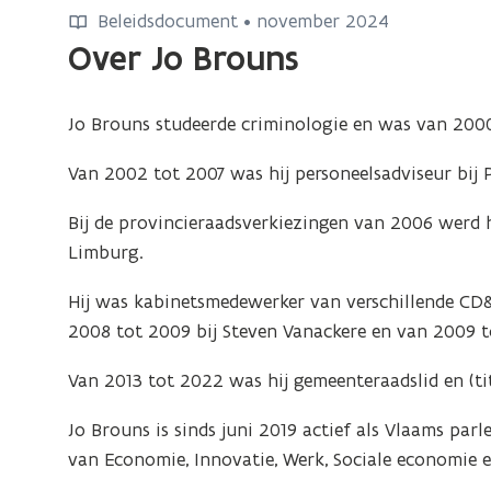
e
e
e
i
Beleidsdocument • november 2024
e
l
i
l
d
Over Jo Brouns
l
e
d
s
e
i
l
s
n
i
d
e
n
o
Jo Brouns studeerde criminologie en was van 2000 
d
s
n
t
o
s
n
Van 2002 tot 2007 was hij personeelsadviseur bij 
v
a
t
n
o
2
a
a
t
o
Bij de provincieraadsverkiezingen van 2006 werd h
0
n
2
a
t
Limburg.
2
J
2
0
a
4
o
0
2
Hij was kabinetsmedewerker van verschillende CD&
-
2
2
B
4
2008 tot 2009 bij Steven Vanackere en van 2009 t
2
0
4
r
-
0
2
-
Van 2013 tot 2022 was hij gemeenteraadslid en (ti
o
2
2
4
2
u
9
0
-
0
Jo Brouns is sinds juni 2019 actief als Vlaams par
.
n
2
2
2
van Economie, Innovatie, Werk, Sociale economie
O
s
9
9
0