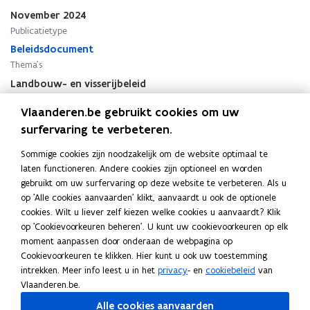
n
n
November 2024
o
o
Publicatietype
t
t
a
Beleidsdocument
a
2
2
Thema's
0
0
Landbouw- en visserijbeleid
2
2
Auteur(s)
4
4
Vlaanderen.be gebruikt cookies om uw
Jo Brouns, Vlaams minister van Omgeving en Landbouw
-
-
surfervaring te verbeteren.
2
2
0
0
Sommige cookies zijn noodzakelijk om de website optimaal te
2
2
laten functioneren. Andere cookies zijn optioneel en worden
9
9
gebruikt om uw surfervaring op deze website te verbeteren. Als u
.
.
Deel deze pagina
op 'Alle cookies aanvaarden' klikt, aanvaardt u ook de optionele
L
L
cookies. Wilt u liever zelf kiezen welke cookies u aanvaardt? Klik
F
L
K
a
a
op 'Cookievoorkeuren beheren'. U kunt uw cookievoorkeuren op elk
a
i
o
n
n
moment aanpassen door onderaan de webpagina op
c
n
p
d
d
Cookievoorkeuren te klikken. Hier kunt u ook uw toestemming
-
e
k
i
-
intrekken. Meer info leest u in het
privacy
- en
cookiebeleid
van
Gerelateerde publicaties
e
e
b
e
e
Vlaanderen.be.
n
n
o
d
e
Regeerakkoord 2024-2029. Samen werken
Alle cookies aanvaarden