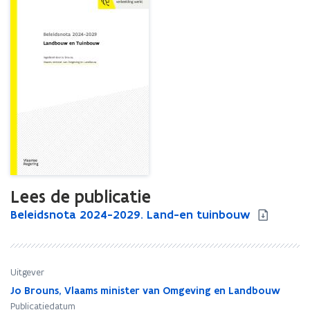
Lees de publicatie
B
Beleidsnota 2024-2029. Land-en tuinbouw
B
e
e
l
l
e
e
i
i
Uitgever
d
d
Jo Brouns, Vlaams minister van Omgeving en Landbouw
s
s
Publicatiedatum