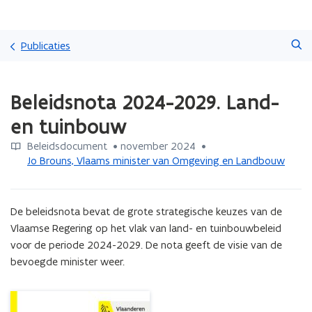
Overslaan
Zoeken
en
Publicaties
naar
de
Gedaan
inhoud
Beleidsnota 2024-2029. Land-
met
gaan
laden.
en tuinbouw
U
bevindt
Beleidsdocument
 •
november 2024
 • 
zich
Jo Brouns, Vlaams minister van Omgeving en Landbouw
op:
Beleidsnota
2024-
De beleidsnota bevat de grote strategische keuzes van de 
2029.
Land-
Vlaamse Regering op het vlak van land- en tuinbouwbeleid 
en
voor de periode 2024-2029. De nota geeft de visie van de 
tuinbouw
bevoegde minister weer.