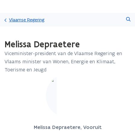
Overslaan
Zoeken
en
Vlaamse Regering
naar
de
Gedaan
inhoud
Melissa Depraetere
met
gaan
laden.
Viceminister-president van de Vlaamse Regering en
U
bevindt
Vlaams minister van Wonen, Energie en Klimaat,
zich
Toerisme en Jeugd
op:
Melissa
Depraetere
Melissa Depraetere, Vooruit