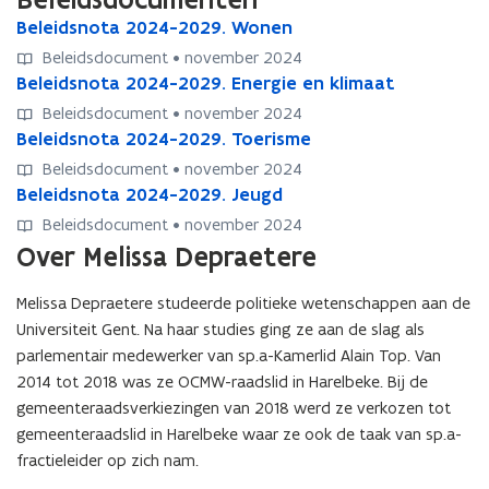
o
B
Beleidsnota 2024-2029. Wonen
B
r
e
e
Beleidsdocument • november 2024
s
l
l
B
Beleidsnota 2024-2029. Energie en klimaat
B
t
e
e
e
e
e
Beleidsdocument • november 2024
i
i
l
l
l
B
Beleidsnota 2024-2029. Toerisme
B
d
d
e
e
l
e
e
s
s
Beleidsdocument • november 2024
i
i
e
l
l
n
n
B
Beleidsnota 2024-2029. Jeugd
B
d
d
n
e
e
o
o
e
e
s
s
v
Beleidsdocument • november 2024
i
i
t
t
l
l
n
n
a
Over Melissa Depraetere
d
d
a
a
e
e
o
o
n
s
s
2
2
i
i
t
t
M
n
n
0
0
Melissa Depraetere studeerde politieke wetenschappen aan de
d
d
a
a
e
o
o
2
2
Universiteit Gent. Na haar studies ging ze aan de slag als
s
s
2
2
l
t
t
4
4
n
n
parlementair medewerker van sp.a-Kamerlid Alain Top. Van
0
0
i
a
a
-
-
o
o
2
2
2014 tot 2018 was ze OCMW-raadslid in Harelbeke. Bij de
s
2
2
2
2
t
t
4
4
s
gemeenteraadsverkiezingen van 2018 werd ze verkozen tot
0
0
0
0
a
a
-
-
a
gemeenteraadslid in Harelbeke waar ze ook de taak van sp.a-
2
2
2
2
2
2
2
2
D
4
4
fractieleider op zich nam.
9
9
0
0
0
0
e
-
-
.
.