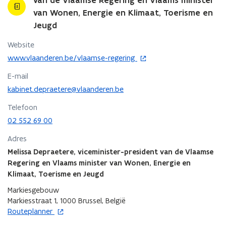
van de Vlaamse Regering en Vlaams minister
van Wonen, Energie en Klimaat, Toerisme en
Jeugd
Website
o
www.vlaanderen.be/vlaamse-regering
p
E-mail
e
n
kabinet.depraetere@vlaanderen.be
t
Telefoon
i
02 552 69 00
n
n
Adres
i
Melissa Depraetere, viceminister-president van de Vlaamse
e
Regering en Vlaams minister van Wonen, Energie en
u
w
Klimaat, Toerisme en Jeugd
v
Markiesgebouw
e
Markiesstraat 1, 1000 Brussel, België
n
o
Routeplanner
s
p