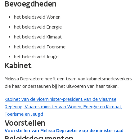
t
Bevoegdheden
e
e
n
r
t
het beleidsveld Wonen
i
het beleidsveld Energie
n
n
het beleidsveld Klimaat
i
het beleidsveld Toerisme
e
u
het beleidsveld Jeugd.
w
Kabinet
v
e
Melissa Depraetere heeft een team van kabinetsmedewerkers
n
die haar ondersteunen bij het uitvoeren van haar taken.
s
t
Kabinet van de viceminister-president van de Vlaamse
e
Regering, Vlaams minister van Wonen, Energie en Klimaat,
r
Toerisme en Jeugd
Voorstellen
Voorstellen van Melissa Depraetere op de ministerraad
V
Beleidsdocumenten
o