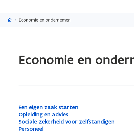
Vlaanderen.be
Economie en ondernemen
Gedaan
Economie en onder
met
laden.
U
bevindt
zich
op:
Economie
E
Een eigen zaak starten
E
en
e
O
Opleiding en advies
O
e
ondernemen
n
p
S
Sociale zekerheid voor zelfstandigen
S
p
n
e
l
o
P
Personeel
P
o
l
e