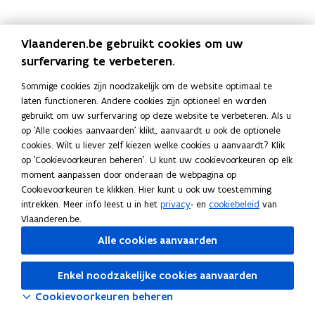
e
g
g
l
e
g
g
l
n
e
e
o
n
e
e
o
o
i
n
c
o
i
n
c
Vlaanderen.be gebruikt cookies om uw
n
n
a
n
n
a
surfervaring te verbeteren.
d
b
t
d
b
t
e
i
i
e
i
i
Sommige cookies zijn noodzakelijk om de website optimaal te
r
j
e
r
j
e
laten functioneren. Andere cookies zijn optioneel en worden
n
b
n
b
gebruikt om uw surfervaring op deze website te verbeteren. Als u
e
e
e
e
op 'Alle cookies aanvaarden' klikt, aanvaardt u ook de optionele
m
r
m
r
cookies. Wilt u liever zelf kiezen welke cookies u aanvaardt? Klik
i
o
i
o
op 'Cookievoorkeuren beheren'. U kunt uw cookievoorkeuren op elk
n
e
n
e
moment aanpassen door onderaan de webpagina op
g
p
g
p
Cookievoorkeuren te klikken. Hier kunt u ook uw toestemming
intrekken. Meer info leest u in het
privacy
- en
cookiebeleid
van
Vlaanderen.be.
Alle cookies aanvaarden
Enkel noodzakelijke cookies aanvaarden
Cookievoorkeuren beheren