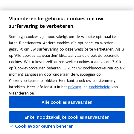
i
e
o
e
i
e
o
e
k
r
p
g
k
r
p
g
d
d
v
s
d
d
v
s
Vlaanderen.be gebruikt cookies om uw
o
e
o
t
o
e
o
t
surfervaring te verbeteren.
c
k
o
a
c
k
o
a
u
a
r
n
u
a
r
n
Sommige cookies zijn noodzakelijk om de website optimaal te
m
s
d
d
m
s
d
d
laten functioneren. Andere cookies zijn optioneel en worden
e
s
e
e
e
s
e
e
gebruikt om uw surfervaring op deze website te verbeteren. Als u
n
a
e
n
n
a
e
n
op 'Alle cookies aanvaarden' klikt, aanvaardt u ook de optionele
t
(
l
v
t
(
l
v
cookies. Wilt u liever zelf kiezen welke cookies u aanvaardt? Klik
e
w
v
e
e
w
v
e
op 'Cookievoorkeuren beheren'. U kunt uw cookievoorkeuren op elk
n
i
a
r
n
i
a
r
moment aanpassen door onderaan de webpagina op
b
t
n
w
b
t
n
w
Cookievoorkeuren te klikken. Hier kunt u ook uw toestemming
e
t
a
a
e
t
a
a
intrekken. Meer info leest u in het
privacy
- en
cookiebeleid
van
w
e
l
a
w
e
l
a
Vlaanderen.be.
a
k
l
r
a
k
l
r
r
a
e
l
Alle cookies aanvaarden
r
a
e
l
e
s
a
o
e
s
a
o
n
s
a
z
n
s
a
z
Enkel noodzakelijke cookies aanvaarden
?
a
r
i
?
a
r
i
Cookievoorkeuren beheren
)
d
n
)
d
n