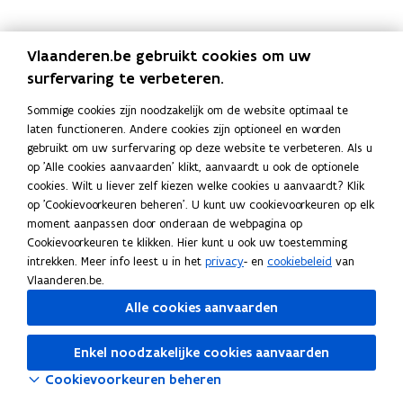
i
n
s
i
n
s
n
v
m
n
v
m
g
e
e
g
e
e
Vlaanderen.be gebruikt cookies om uw
r
r
surfervaring te verbeteren.
e
e
n
n
Sommige cookies zijn noodzakelijk om de website optimaal te
i
i
laten functioneren. Andere cookies zijn optioneel en worden
g
g
gebruikt om uw surfervaring op deze website te verbeteren. Als u
i
i
op 'Alle cookies aanvaarden' klikt, aanvaardt u ook de optionele
n
n
cookies. Wilt u liever zelf kiezen welke cookies u aanvaardt? Klik
g
g
op 'Cookievoorkeuren beheren'. U kunt uw cookievoorkeuren op elk
e
e
moment aanpassen door onderaan de webpagina op
n
n
Cookievoorkeuren te klikken. Hier kunt u ook uw toestemming
intrekken. Meer info leest u in het
privacy
- en
cookiebeleid
van
Vlaanderen.be.
Alle cookies aanvaarden
Enkel noodzakelijke cookies aanvaarden
Cookievoorkeuren beheren