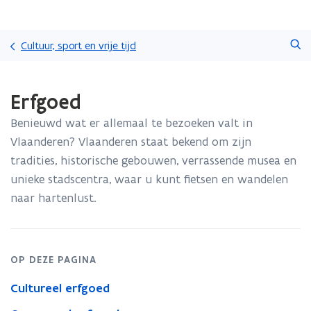
Overslaan
Zoeken
en
Cultuur, sport en vrije tijd
naar
de
Gedaan
inhoud
Erfgoed
met
gaan
laden.
Benieuwd wat er allemaal te bezoeken valt in
U
bevindt
Vlaanderen? Vlaanderen staat bekend om zijn
zich
tradities, historische gebouwen, verrassende musea en
op:
unieke stadscentra, waar u kunt fietsen en wandelen
Erfgoed
naar hartenlust.
OP DEZE PAGINA
Cultureel erfgoed