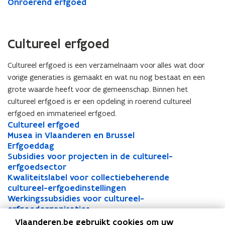
Onroerend erfgoed
Cultureel erfgoed
Cultureel erfgoed is een verzamelnaam voor alles wat door
vorige generaties is gemaakt en wat nu nog bestaat en een
grote waarde heeft voor de gemeenschap. Binnen het
cultureel erfgoed is er een opdeling in roerend cultureel
erfgoed en immaterieel erfgoed.
C
Cultureel erfgoed
C
u
M
Musea in Vlaanderen en Brussel
u
M
l
u
E
Erfgoeddag
l
u
E
t
s
r
S
Subsidies voor projecten in de cultureel-
t
s
r
S
u
e
f
u
erfgoedsector
u
e
f
u
r
a
g
b
K
Kwaliteitslabel voor collectiebeherende
r
a
g
b
K
e
i
o
s
w
cultureel-erfgoedinstellingen
e
i
o
s
w
e
n
e
i
a
W
Werkingssubsidies voor cultureel-
e
n
e
i
a
W
l
V
d
d
l
e
erfgoedorganisaties
l
V
d
d
l
e
e
l
d
i
i
r
T
Topstukken in het Vlaamse roerende erfgoed
e
l
d
i
i
r
T
Vlaanderen.be gebruikt cookies om uw