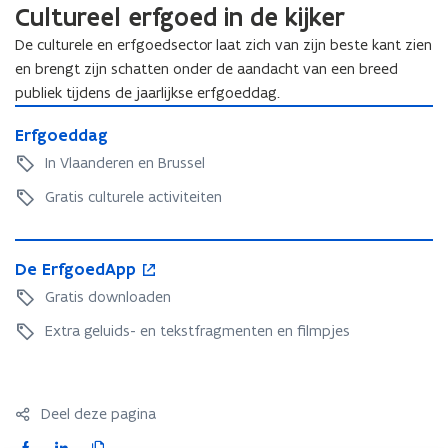
Cultureel erfgoed in de kijker
o
s
p
De culturele en erfgoedsector laat zich van zijn beste kant zien
t
e
en brengt zijn schatten onder de aandacht van een breed
e
n
publiek tijdens de jaarlijkse erfgoeddag.
r
t
E
)
E
Erfgoeddag
i
r
r
f
n
In Vlaanderen en Brussel
f
g
n
g
Gratis culturele activiteiten
o
i
o
e
e
e
d
D
o
u
d
d
D
De ErfgoedApp
e
p
w
d
a
e
E
e
Gratis downloaden
a
v
g
E
r
n
g
e
r
Extra geluids- en tekstfragmenten en filmpjes
f
t
n
f
g
i
g
s
o
n
o
e
n
t
e
Deel deze pagina
d
i
e
d
A
e
r
F
L
K