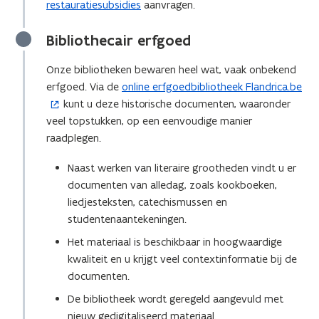
restauratiesubsidies
aanvragen.
Bibliothecair erfgoed
Onze bibliotheken bewaren heel wat, vaak onbekend
erfgoed. Via de
online erfgoedbibliotheek Flandrica.be
(
kunt u deze historische documenten, waaronder
o
veel topstukken, op een eenvoudige manier
p
raadplegen.
e
n
Naast werken van literaire grootheden vindt u er
t
documenten van alledag, zoals kookboeken,
i
liedjesteksten, catechismussen en
n
studentenaantekeningen.
n
i
Het materiaal is beschikbaar in hoogwaardige
e
kwaliteit en u krijgt veel contextinformatie bij de
u
documenten.
w
De bibliotheek wordt geregeld aangevuld met
v
nieuw gedigitaliseerd materiaal.