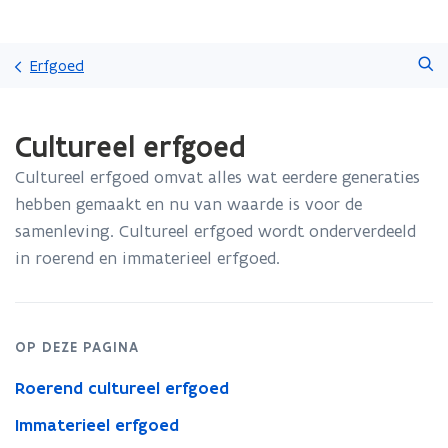
Overslaan
Zoeken
en
Erfgoed
naar
de
Gedaan
inhoud
Cultureel erfgoed
met
gaan
laden.
Cultureel erfgoed omvat alles wat eerdere generaties
U
bevindt
hebben gemaakt en nu van waarde is voor de
zich
samenleving. Cultureel erfgoed wordt onderverdeeld
op:
in roerend en immaterieel erfgoed.
Cultureel
erfgoed
OP DEZE PAGINA
Roerend cultureel erfgoed
Immaterieel erfgoed