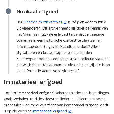
e
n
Muzikaal erfgoed
s
t
Het
Vlaamse muziekarchief
is dé plek voor muziek
(
e
uit Vlaanderen. Dit archief heeft als doel de kennis van
o
r
het Vlaamse muzikale erfgoed te vergroten, nieuwe
p
)
opnames in een historische context te plaatsen en
e
informatie door te geven. Het ultieme doel? Alles
n
digitaliseren en luisterfragmenten aanbieden.
t
Kunstenpunt beheert een uitgebreide collectie Vlaamse
i
en Belgische muziekopnames, die de belangrijkste bron
n
van informatie vormt voor dit archief.
n
i
Immaterieel erfgoed
e
u
Tot het
immaterieel erfgoed
behoren minder tastbare dingen
w
zoals verhalen, tradities, feesten, liederen, dialecten, stoeten,
v
processies. Een mooi overzicht van immaterieel erfgoed vindt
e
u op de website
Immaterieel erfgoed
.
(
n