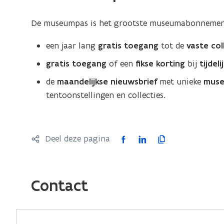
e
w
n
De museumpas is het grootste museumabonnement
v
s
e
t
een jaar lang
gratis toegang
tot de
vaste col
n
e
gratis toegang
of een
fikse korting
bij
tijdel
s
r
t
de
maandelijkse nieuwsbrief
met unieke
muse
)
e
tentoonstellingen en collecties.
r
)
F
L
K
Deel deze pagina
a
i
o
c
n
p
e
k
i
Contact
b
e
e
o
d
e
o
i
r