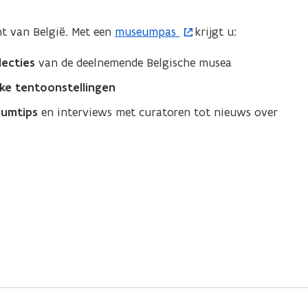
 van België. Met een
museumpas
krijgt u:
(
o
lecties
van de deelnemende Belgische musea
p
ijke tentoonstellingen
e
n
umtips
en interviews met curatoren tot nieuws over
t
i
n
n
i
e
u
w
v
e