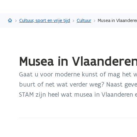
Vlaanderen.be
Cultuur, sport en vrije tijd
Cultuur
Musea in Vlaandere
Gedaan
Musea in Vlaanderen
met
laden.
Gaat u voor moderne kunst of mag het wa
U
bevindt
buurt of net wat verder weg? Naast geve
zich
STAM zijn heel wat musea in Vlaanderen 
op:
Musea
in
Vlaanderen
en