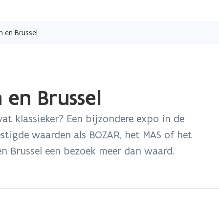
Overslaan
en
n en Brussel
naar
de
inhoud
gaan
 en Brussel
t klassieker? Een bijzondere expo in de
stigde waarden als BOZAR, het MAS of het
en Brussel een bezoek meer dan waard.