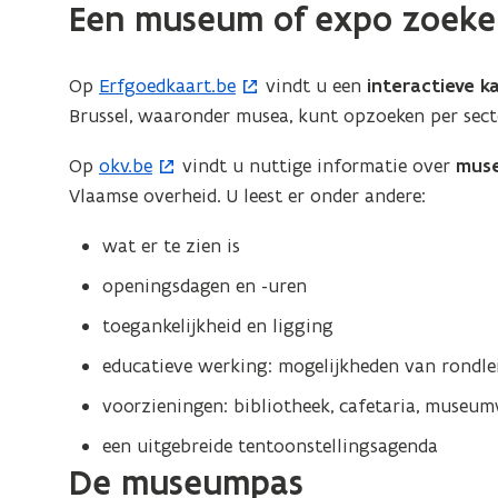
Brussel
Een museum of expo zoeke
Op
Erfgoedkaart.be
vindt u een
interactieve k
(
Brussel, waaronder musea, kunt opzoeken per sect
o
p
Op
okv.be
vindt u nuttige informatie over
muse
(
e
Vlaamse overheid. U leest er onder andere:
o
n
p
t
wat er te zien is
e
i
openingsdagen en -uren
n
n
t
toegankelijkheid en ligging
n
i
i
educatieve werking: mogelijkheden van rondle
n
e
voorzieningen: bibliotheek, cafetaria, museum
n
u
i
een uitgebreide tentoonstellingsagenda
w
e
De museumpas
v
u