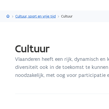
Vlaanderen.be
Cultuur, sport en vrije tijd
Cultuur
Gedaan
Cultuur
met
laden.
Vlaanderen heeft een rijk, dynamisch en 
U
bevindt
diversiteit ook in de toekomst te kunne
zich
noodzakelijk, met oog voor participatie en
op:
Cultuur