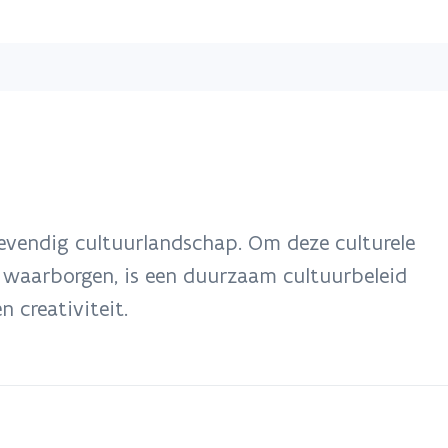
Overslaan
en
naar
de
inhoud
gaan
levendig cultuurlandschap. Om deze culturele
n waarborgen, is een duurzaam cultuurbeleid
 creativiteit.