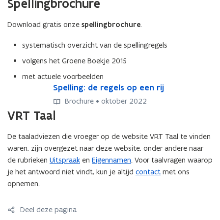
Spellingbrochure
Download gratis onze
spellingbrochure
.
systematisch overzicht van de spellingregels
volgens het Groene Boekje 2015
met actuele voorbeelden
S
Spelling: de regels op een rij
S
p
p
Brochure • oktober 2022
e
e
VRT Taal
l
l
l
l
De taaladviezen die vroeger op de website VRT Taal te vinden
i
i
waren, zijn overgezet naar deze website, onder andere naar
n
n
g
g
de rubrieken
Uitspraak
en
Eigennamen
. Voor taalvragen waarop
:
:
je het antwoord niet vindt, kun je altijd
contact
met ons
d
d
opnemen.
e
e
r
r
Deel deze pagina
e
e