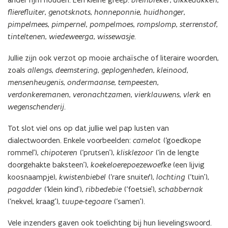
flierefluiter
,
genotsknots
,
honneponnie
,
huidhonger
,
pimpelmees
,
pimpernel
,
pompelmoes
,
rompslomp
,
sterrenstof
,
tinteltenen
,
wiedeweerga
,
wissewasje
.
Jullie zijn ook verzot op mooie archaïsche of literaire woorden,
zoals
allengs
,
deemstering
,
geplogenheden
,
kleinood
,
mensenheugenis
,
ondermaanse
,
tempeesten
,
verdonkeremanen
,
veronachtzamen
,
vierklauwens
,
vlerk
en
wegenschenderij
.
Tot slot viel ons op dat jullie wel pap lusten van
dialectwoorden. Enkele voorbeelden:
camelot
(‘goedkope
rommel’),
chipoteren
(‘prutsen’),
klisklezoor
(‘in de lengte
doorgehakte baksteen’),
koekeloerepoezewoefke
(een lijvig
koosnaampje),
kwistenbiebel
(‘rare snuiter’),
lochting
(‘tuin’),
pagadder
(‘klein kind’),
ribbedebie
(‘foetsie’),
schabbernak
(‘nekvel, kraag’),
tuupe-tegoare
(‘samen’).
Vele inzenders gaven ook toelichting bij hun lievelingswoord.