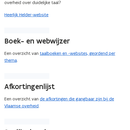
overheid over duidelijke taal?
n
s
Heerlijk Helder-website
t
e
r
Boek- en webwijzer
)
Een overzicht van
taalboeken en -websites, geordend per
thema
.
Afkortingenlijst
Een overzicht van
de afkortingen die gangbaar zijn bij de
Vlaamse overheid
.