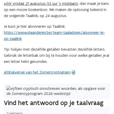
vóór vrijdag 21 augustus (12 uur ‘s middags)
, dan maak je kans
o
op een mooie boekenbon. We maken de oplossing bekend in
p
de volgende Taallink, op 24 augustus.
e
n
Je kunt je hier abonneren op Taallink:
t
https://www.vlaanderen.be/team-taaladvies/abonneer-je-
i
op-taallink
.
n
n
Tip: hokjes met dezelfde getallen bevatten dezelfde letters.
i
Gebruik de letterbak om bij te houden voor welke getallen je al
e
een letter hebt gevonden.
u
w
afdrukversie van het Zomercryptogram
(
v
P
e
D
n
F
s
b
Vind het antwoord op je taalvraag
t
e
e
s
Zoekterm
r