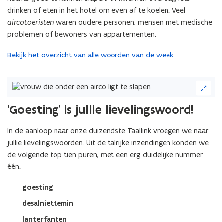
drinken of eten in het hotel om even af te koelen. Veel
aircotoeristen
waren oudere personen, mensen met medische
problemen of bewoners van appartementen.
Bekijk het overzicht van alle woorden van de week
.
(Klik
op
de
‘Goesting’ is jullie lievelingswoord!
afbeelding
voor
In de aanloop naar onze duizendste Taallink vroegen we naar
een
jullie lievelingswoorden. Uit de talrijke inzendingen konden we
vergrote
weergave)
de volgende top tien puren, met een erg duidelijke nummer
één.
goesting
desalniettemin
lanterfanten