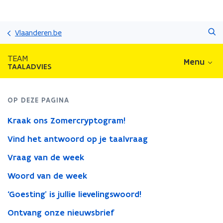
Overslaan
Zoeken
en
Vlaanderen.be
naar
de
TEAM
Menu
inhoud
TAALADVIES
gaan
OP DEZE PAGINA
Kraak ons Zomercryptogram!
Vind het antwoord op je taalvraag
Vraag van de week
Woord van de week
‘Goesting’ is jullie lievelingswoord!
Ontvang onze nieuwsbrief