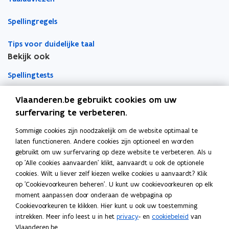
w
w
b
Spellingregels
v
v
o
e
e
r
Tips voor duidelijke taal
n
n
d
Bekijk ook
s
s
t
t
Spellingtests
e
e
r
r
Boek- en webwijzer
Vlaanderen.be gebruikt cookies om uw
surfervaring te verbeteren.
Afkortingenlijst
Sommige cookies zijn noodzakelijk om de website optimaal te
Meer informatie
laten functioneren. Andere cookies zijn optioneel en worden
Over Team Taaladvies
gebruikt om uw surfervaring op deze website te verbeteren. Als u
op 'Alle cookies aanvaarden' klikt, aanvaardt u ook de optionele
Publicaties
cookies. Wilt u liever zelf kiezen welke cookies u aanvaardt? Klik
op 'Cookievoorkeuren beheren'. U kunt uw cookievoorkeuren op elk
moment aanpassen door onderaan de webpagina op
Heerlijk Helder
Cookievoorkeuren te klikken. Hier kunt u ook uw toestemming
intrekken. Meer info leest u in het
privacy
- en
cookiebeleid
van
Vlaanderen.be.