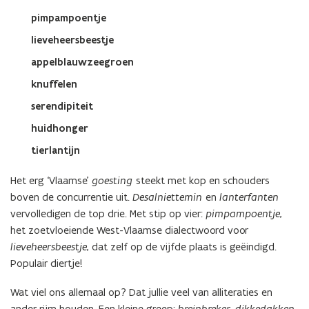
pimpampoentje
lieveheersbeestje
appelblauwzeegroen
knuffelen
serendipiteit
huidhonger
tierlantijn
Het erg ‘Vlaamse’
goesting
steekt met kop en schouders
boven de concurrentie uit.
Desalniettemin
en
lanterfanten
vervolledigen de top drie. Met stip op vier:
pimpampoentje
,
het zoetvloeiende West-Vlaamse dialectwoord voor
lieveheersbeestje
, dat zelf op de vijfde plaats is geëindigd.
Populair diertje!
Wat viel ons allemaal op? Dat jullie veel van alliteraties en
ander rijm houden. Een kleine greep:
breinbreker
,
dikkedakken
,