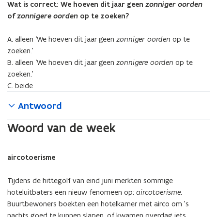
Wat is correct: We hoeven dit jaar geen
zonniger oorden
t
s
c
d
s
s
c
d
h
i
of
zonnigere oorden
op te zoeken?
h
i
i
t
r
g
r
g
n
e
i
e
i
e
A. alleen ‘We hoeven dit jaar geen
zonniger oorden
op te
n
r
j
t
j
t
zoeken.’
i
)
v
e
v
e
B. alleen ‘We hoeven dit jaar geen
zonnigere oorden
op te
e
e
r
e
r
zoeken.’
u
n
m
n
m
C. beide
w
e
e
n
n
v
Antwoord
e
n
Woord van de week
s
t
e
aircotoerisme
r
)
Tijdens de hittegolf van eind juni merkten sommige
hoteluitbaters een nieuw fenomeen op:
aircotoerisme
.
Buurtbewoners boekten een hotelkamer met airco om ’s
nachts goed te kunnen slapen, of kwamen overdag iets