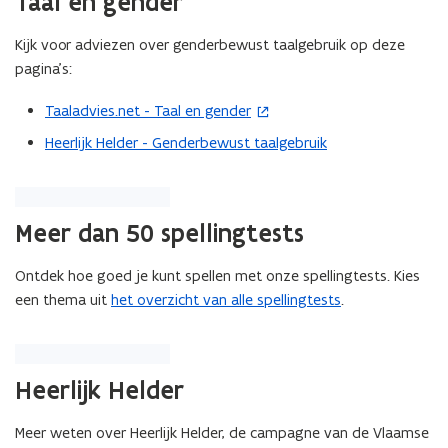
Taal en gender
Kijk voor adviezen over genderbewust taalgebruik op deze
pagina’s:
Taaladvies.net - Taal en gender
(
o
Heerlijk Helder - Genderbewust taalgebruik
p
e
n
Meer dan 50 spellingtests
t
i
Ontdek hoe goed je kunt spellen met onze spellingtests. Kies
n
een thema uit
het overzicht van alle spellingtests
.
n
i
e
u
Heerlijk Helder
w
v
Meer weten over Heerlijk Helder, de campagne van de Vlaamse
e