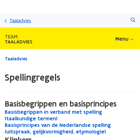
Overslaan
Zoeken
en
Taaladvies
naar
de
TEAM
Menu
inhoud
TAALADVIES
gaan
Gedaan
Taaladvies
met
laden.
Spellingregels
U
bevindt
zich
op:
Basisbegrippen en basisprincipes
Spellingregels
B
Basisbegrippen in verband met spelling
B
a
(taalkundige termen)
a
s
B
Basisprincipes van de Nederlandse spelling
s
B
i
a
(uitspraak, gelijkvormigheid, etymologie)
i
a
s
s
s
s