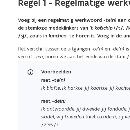
Regel 1 - Regelmatige wer
Voeg bij een regelmatig werkwoord -
te(n)
aan d
de stemloze medeklinkers van
't kofschip
(/t/, /
/sj/, zoals in
lunchen
, te horen is. Voeg in de an
Het verschil tussen de uitgangen -
te(n)
en -
de(n)
is
ven
of -
zen
, horen we aan het einde van de stam /
Voorbeelden
met -
te(n)
ik blafte
,
ik harkte
,
jij kaartte
,
jij kucht
met -
de(n)
ik antwoordde
,
jij dweilde
,
jij fondude
,
skide
),
wij taxieden
(niet
taxiden
),
zij v
/zeev/)