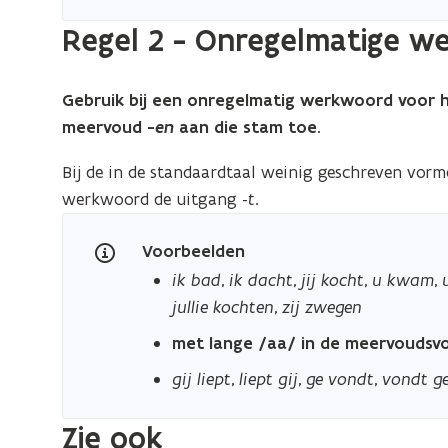
Regel 2 - Onregelmatige 
Gebruik bij een onregelmatig werkwoord voor h
meervoud -
en
aan die stam toe.
Bij de in de standaardtaal weinig geschreven vor
werkwoord de uitgang -
t
.
Voorbeelden
ik bad
,
ik dacht
,
jij kocht
,
u kwam
,
jullie kochten
,
zij zwegen
met lange /aa/ in de meervoudsv
gij liept
,
liept gij
,
ge vondt
,
vondt g
Zie ook