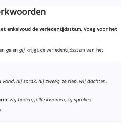
werkwoorden
et enkelvoud de verledentijdsstam. Voeg voor het
men
ge
en
gij
krijgt de verledentijdsstam van het
u vond
,
hij sprak
,
hij zweeg
,
ze riep
,
wij dachten
,
orm:
wij baden
,
jullie kwamen
,
zij spraken
e