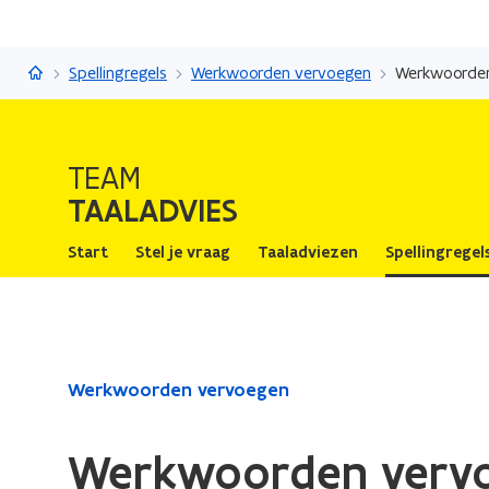
Taaladvies
Spellingregels
Werkwoorden vervoegen
Werkwoorden v
TEAM
TAALADVIES
Start
Stel je vraag
Taaladviezen
Spellingregel
Gedaan
Werkwoorden vervoegen
met
laden.
Werkwoorden vervoeg
U