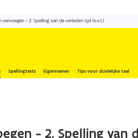
Overslaan
en
ervoegen - 2. Spelling van de verleden tijd (o.v.t.)
naar
de
inhoud
gaan
s
Spellingtests
Eigennamen
Tips voor duidelijke taal
en - 2. Spelling van d