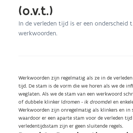
bevindt
(o.v.t.)
zich
op:
In de verleden tijd is er een onderscheid
Werkwoorden
werkwoorden.
vervoegen
-
2.
Spelling
van
de
Werkwoorden zijn regelmatig als ze in de verleden
verleden
tijd. De stam is de vorm die we horen als we de inf
tijd
weglaten. Als we de stam van een werkwoord schri
(o.v.t.)
of dubbele klinker (
dromen - ik droomde
) en enkel
Werkwoorden zijn onregelmatig als klinkers en in
waardoor er een aparte stam voor de verleden tijd 
verledentijdsstam zijn er geen sluitende regels.