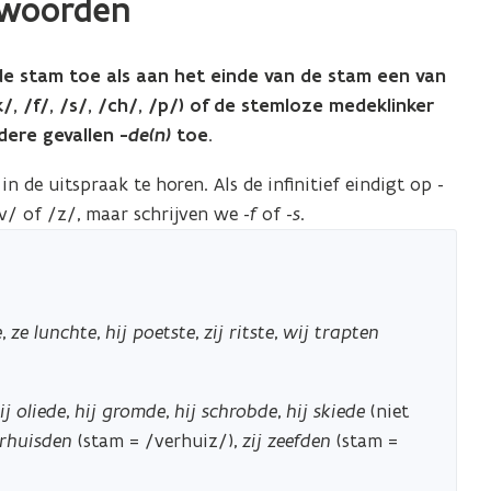
kwoorden
e stam toe als aan het einde van de stam een van
k/, /f/, /s/, /ch/, /p/) of de stemloze medeklinker
dere gevallen -
de(n)
toe.
 in de uitspraak te horen. Als de infinitief eindigt op -
v/ of /z/, maar schrijven we -
f
of -
s
.
e
,
ze lunchte
,
hij poetste
,
zij ritste
,
wij trapten
jij oliede
,
hij gromde
,
hij schrobde
,
hij skiede
(niet
erhuisden
(stam = /verhuiz/),
zij zeefden
(stam =