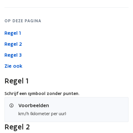
voor
eenheden,
grootheden
OP DEZE PAGINA
en
valuta
Regel 1
Regel 2
Regel 3
Zie ook
Regel 1
Schrijf een symbool zonder punten.
Voorbeelden
km/h (kilometer per uur)
Regel 2