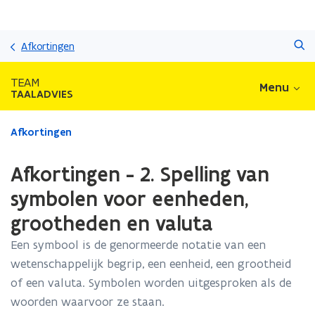
Overslaan
Zoeken
en
Afkortingen
naar
de
TEAM
Menu
inhoud
TAALADVIES
gaan
Gedaan
Afkortingen
met
laden.
Afkortingen - 2. Spelling van
U
bevindt
symbolen voor eenheden,
zich
grootheden en valuta
op:
Afkortingen
Een symbool is de genormeerde notatie van een
-
wetenschappelijk begrip, een eenheid, een grootheid
2.
Spelling
of een valuta. Symbolen worden uitgesproken als de
van
woorden waarvoor ze staan.
symbolen