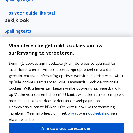
Spellingregels
v
v
o
i
g
i
i
g
i
n
v
n
n
v
n
e
e
r
d
a
g
Tips voor duidelijke taal
d
a
g
n
n
d
e
n
v
e
n
v
Bekijk ook
s
s
s
d
a
s
d
a
t
t
Spellingtests
p
e
n
p
e
n
e
e
e
v
h
e
v
h
r
r
l
e
e
Boek- en webwijzer
l
e
e
Vlaanderen.be gebruikt cookies om uw
l
r
t
l
r
t
surfervaring te verbeteren.
i
l
v
i
l
v
Afkortingenlijst
n
e
o
n
e
o
Sommige cookies zijn noodzakelijk om de website optimaal te
Meer informatie
g
d
l
g
d
l
laten functioneren. Andere cookies zijn optioneel en worden
e
t
Over Team Taaladvies
e
t
gebruikt om uw surfervaring op deze website te verbeteren. Als u
n
o
n
o
op 'Alle cookies aanvaarden' klikt, aanvaardt u ook de optionele
t
o
t
o
Publicaties
cookies. Wilt u liever zelf kiezen welke cookies u aanvaardt? Klik
i
i
i
i
op 'Cookievoorkeuren beheren'. U kunt uw cookievoorkeuren op elk
j
d
j
d
moment aanpassen door onderaan de webpagina op
Heerlijk Helder
d
d
d
d
Cookievoorkeuren te klikken. Hier kunt u ook uw toestemming
(
e
(
e
intrekken. Meer info leest u in het
privacy
- en
cookiebeleid
van
o
e
o
e
Vlaanderen.be.
.
l
.
l
Volg Team Taaladvies op
Alle cookies aanvaarden
v
w
v
w
opent in nieuw venster
Facebook