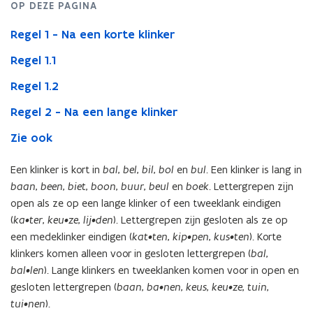
OP DEZE PAGINA
medeklinker
Regel 1 - Na een korte klinker
Regel 1.1
Regel 1.2
Regel 2 - Na een lange klinker
Zie ook
Een klinker is kort in
bal
,
bel
,
bil
,
bol
en
bul
. Een klinker is lang in
baan
,
been
,
biet
,
boon
,
buur
,
beul
en
boek
. Lettergrepen zijn
open als ze op een lange klinker of een tweeklank eindigen
(
ka•ter
,
keu•ze
,
lij•den
). Lettergrepen zijn gesloten als ze op
een medeklinker eindigen (
kat•ten
,
kip•pen
,
kus•ten
). Korte
klinkers komen alleen voor in gesloten lettergrepen (
bal
,
bal•len
). Lange klinkers en tweeklanken komen voor in open en
gesloten lettergrepen (
baan
,
ba•nen
,
keus
,
keu•ze
,
tuin
,
tui•nen
).