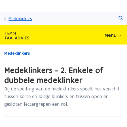
Overslaan
Zoeken
en
Medeklinkers
naar
de
TEAM
Menu
inhoud
TAALADVIES
gaan
Gedaan
Medeklinkers
met
laden.
Medeklinkers - 2. Enkele of
U
bevindt
dubbele medeklinker
zich
Bij de spelling van de medeklinkers speelt het verschil
op:
Medeklinkers
tussen korte en lange klinkers en tussen open en
-
gesloten lettergrepen een rol.
2.
Enkele
of
dubbele