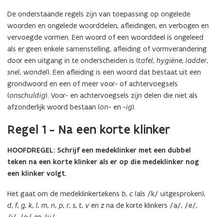
De onderstaande regels zijn van toepassing op ongelede
woorden en ongelede woorddelen, afleidingen, en verbogen en
vervoegde vormen. Een woord of een woorddeel is ongeleed
als er geen enkele samenstelling, afleiding of vormverandering
door een uitgang in te onderscheiden is (
tafel
,
hygiëne
,
ladder
,
snel
,
wandel
). Een afleiding is een woord dat bestaat uit een
grondwoord en een of meer voor- of achtervoegsels
(
onschuldig
). Voor- en achtervoegsels zijn delen die niet als
afzonderlijk woord bestaan (
on
- en -
ig
).
Regel 1 - Na een korte klinker
HOOFDREGEL: Schrijf een medeklinker met een dubbel
teken na een korte klinker als er op die medeklinker nog
een klinker volgt.
Het gaat om de medeklinkertekens
b
,
c
(als /k/ uitgesproken),
d
,
f
,
g
,
k
,
l
,
m
,
n
,
p
,
r
,
s
,
t
,
v
en
z
na de korte klinkers /a/, /e/,
/i/, /o/ en /u/.