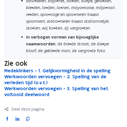
advi•seren
,
bajo•net
,
ba•len
,
du•pe
,
gela•den
,
kle•den
,
la•den
,
lo•nen
,
mayo•naise
,
miljo•nair
,
re•den
,
spio•nage
en
spio•neren
(naast
spionnen
),
statio•neren
(naast
stationnetje
),
sto•ten
,
wij ko•ken
,
zij vergro•ten
in verbogen vormen van bijvoeglijke
naamwoorden:
de bre•de straat
,
de die•pe
kloof
,
de gekle•de man
,
de vergro•te foto
Zie ook
M
Medeklinkers - 1. Gelijkvormigheid in de spelling
M
e
W
Werkwoorden vervoegen - 2. Spelling van de
e
W
d
e
verleden tijd (o.v.t.)
d
e
e
r
W
Werkwoorden vervoegen - 3. Spelling van het
e
r
W
k
k
e
voltooid deelwoord
k
k
e
l
w
r
l
w
r
i
o
k
i
o
k
Deel deze pagina
n
o
w
n
o
w
k
r
o
k
r
o
F
L
K
e
d
o
e
d
o
a
i
o