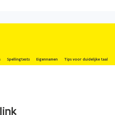
Overslaan
en
naar
de
inhoud
gaan
s
Spellingtests
Eigennamen
Tips voor duidelijke taal
link