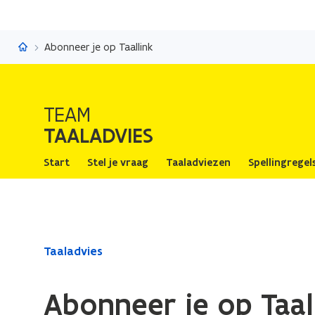
Taaladvies
Abonneer je op Taallink
TEAM
TAALADVIES
Start
Stel je vraag
Taaladviezen
Spellingregel
Gedaan
Taaladvies
met
laden.
Abonneer je op Taal
U