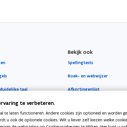
Bekijk ook
zen
Spellingtests
gels
Boek- en webwijzer
duidelijke taal
Afkortingenlijst
rvaring te verbeteren.
 te laten functioneren. Andere cookies zijn optioneel en worden g
ardt u ook de optionele cookies. Wilt u liever zelf kiezen welke cook
an de webpagina op Cookievoorkeuren te klikken. Hier kunt u ook 