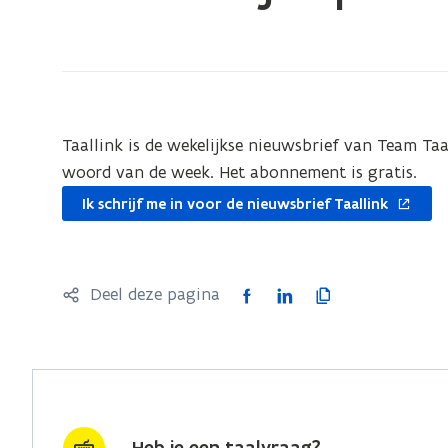
bevindt
zich
op:
Abonneer
je
Taallink is de wekelijkse nieuwsbrief van Team Ta
op
woord van de week. Het abonnement is gratis.
Taallink
opent
Ik schrijf me in voor de nieuwsbrief Taallink
in
nieuw
venster
F
L
K
Deel deze pagina
a
i
o
c
n
p
e
k
i
b
e
e
o
d
e
Heb je een taalvraag?