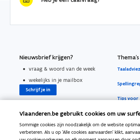
o
i
r
k
n
l
o
o
i
p
p
n
e
e
k
n
n
n
t
t
a
Nieuwsbrief krijgen?
Thema's
i
i
a
vraag & woord van de week
Taaladvie
n
n
r
n
n
k
wekelijks in je mailbox
Spellingre
i
i
l
Schrijf je in
e
e
e
Tips voor 
u
u
m
w
w
b
Vlaanderen.be gebruikt cookies om uw surfe
v
v
o
Sommige cookies zijn noodzakelijk om de website optimaal
e
e
r
verbeteren. Als u op 'Alle cookies aanvaarden' klikt, aanva
n
n
d
uw cookievoorkeuren op elk moment aanpassen door ondera