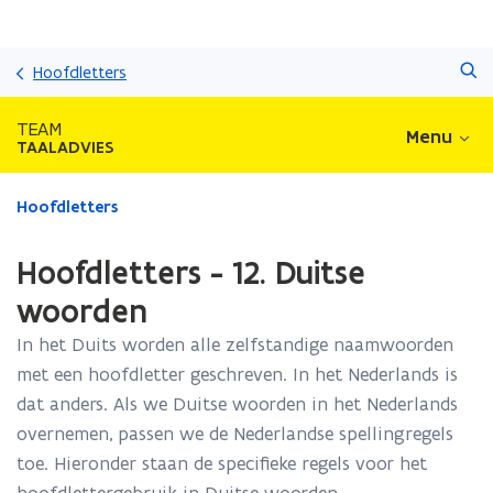
Overslaan
Zoeken
en
Hoofdletters
naar
de
TEAM
Menu
inhoud
TAALADVIES
gaan
Gedaan
Hoofdletters
met
laden.
Hoofdletters - 12. Duitse
U
bevindt
woorden
zich
In het Duits worden alle zelfstandige naamwoorden
op:
Hoofdletters
met een hoofdletter geschreven. In het Nederlands is
-
dat anders. Als we Duitse woorden in het Nederlands
12.
overnemen, passen we de Nederlandse spellingregels
Duitse
woorden
toe. Hieronder staan de specifieke regels voor het