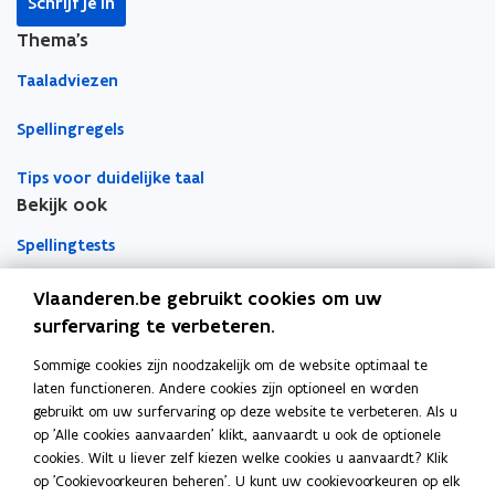
Schrijf je in
s
i
s
i
Thema's
-
n
-
n
e
g
e
g
Taaladviezen
Spellingregels
Tips voor duidelijke taal
Bekijk ook
Spellingtests
Boek- en webwijzer
Vlaanderen.be gebruikt cookies om uw
surfervaring te verbeteren.
Afkortingenlijst
Sommige cookies zijn noodzakelijk om de website optimaal te
Meer informatie
laten functioneren. Andere cookies zijn optioneel en worden
Over Team Taaladvies
gebruikt om uw surfervaring op deze website te verbeteren. Als u
op 'Alle cookies aanvaarden' klikt, aanvaardt u ook de optionele
Publicaties
cookies. Wilt u liever zelf kiezen welke cookies u aanvaardt? Klik
op 'Cookievoorkeuren beheren'. U kunt uw cookievoorkeuren op elk