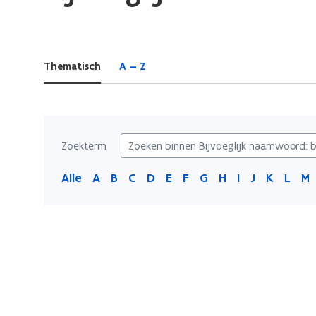
bevindt
zich
op:
Thematisch
A — Z
Bijvoeglijk
naamwoord:
buigings-
e
Zoekterm
Alle
A
B
C
D
E
F
G
H
I
J
K
L
M