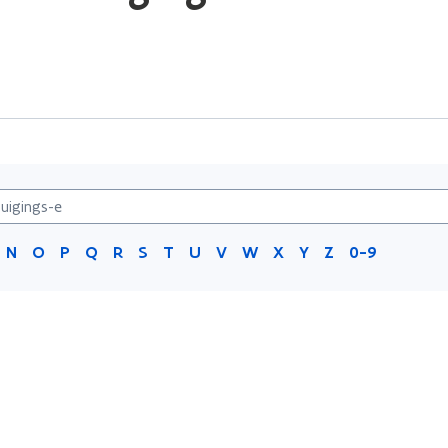
N
O
P
Q
R
S
T
U
V
W
X
Y
Z
0-9