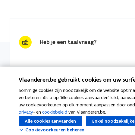
Heb je een taalvraag?
Vlaanderen.be gebruikt cookies om uw surfe
Sommige cookies zijn noodzakelijk om de website optimaal
Nieuwsbrief krijgen?
Thema's
verbeteren. Als u op 'Alle cookies aanvaarden' klikt, aanva
uw cookievoorkeuren op elk moment aanpassen door ondera
vraag & woord van de week
Taaladvie
privacy
- en
cookiebeleid
van Vlaanderen.be.
wekelijks in je mailbox
Alle cookies aanvaarden
Enkel noodzakelijke
Spellingre
Schrijf je in
Cookievoorkeuren beheren