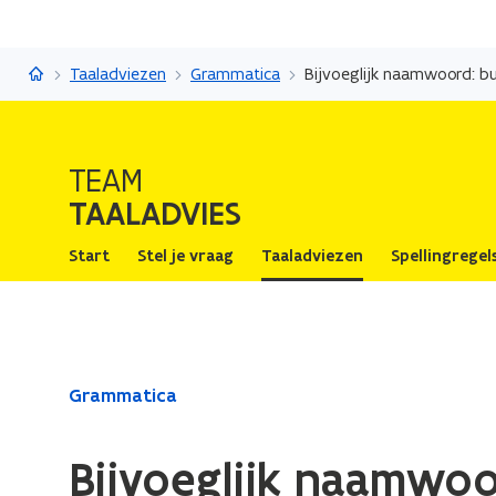
Taaladvies
Taaladviezen
Grammatica
Bijvoeglijk naamwoord: bu
TEAM
TAALADVIES
Start
Stel je vraag
Taaladviezen
Spellingregel
Gedaan
Grammatica
met
laden.
Bijvoeglijk naamwoo
U