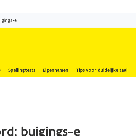
Overslaan
en
igings-e
naar
de
inhoud
gaan
s
Spellingtests
Eigennamen
Tips voor duidelijke taal
rd: buigings-e