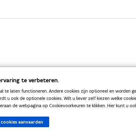
rvaring te verbeteren.
 te laten functioneren. Andere cookies zijn optioneel en worden g
Bekijk ook
ardt u ook de optionele cookies. Wilt u liever zelf kiezen welke cook
an de webpagina op Cookievoorkeuren te klikken. Hier kunt u ook 
zen
Spellingtests
 cookies aanvaarden
gels
Boek- en webwijzer