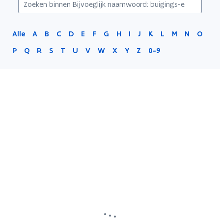
Alle
A
B
C
D
E
F
G
H
I
J
K
L
M
N
O
P
Q
R
S
T
U
V
W
X
Y
Z
0-9