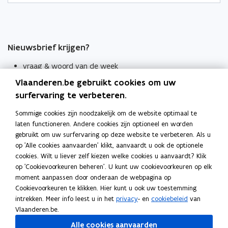
Nieuwsbrief krijgen?
vraag & woord van de week
Vlaanderen.be gebruikt cookies om uw
wekelijks in je mailbox
surfervaring te verbeteren.
Schrijf je in
Sommige cookies zijn noodzakelijk om de website optimaal te
Thema's
laten functioneren. Andere cookies zijn optioneel en worden
Taaladviezen
gebruikt om uw surfervaring op deze website te verbeteren. Als u
op 'Alle cookies aanvaarden' klikt, aanvaardt u ook de optionele
Spellingregels
cookies. Wilt u liever zelf kiezen welke cookies u aanvaardt? Klik
op 'Cookievoorkeuren beheren'. U kunt uw cookievoorkeuren op elk
moment aanpassen door onderaan de webpagina op
Tips voor duidelijke taal
Cookievoorkeuren te klikken. Hier kunt u ook uw toestemming
Bekijk ook
intrekken. Meer info leest u in het
privacy
- en
cookiebeleid
van
Spellingtests
Vlaanderen.be.
Alle cookies aanvaarden