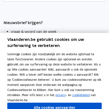
Nieuwsbrief krijgen?
vraag & woord van de week
Vlaanderen.be gebruikt cookies om uw
wekelijks in je mailbox
surfervaring te verbeteren.
Schrijf je in
Sommige cookies zijn noodzakelijk om de website optimaal te
Thema's
laten functioneren. Andere cookies zijn optioneel en worden
Taaladviezen
gebruikt om uw surfervaring op deze website te verbeteren. Als u
op 'Alle cookies aanvaarden' klikt, aanvaardt u ook de optionele
Spellingregels
cookies. Wilt u liever zelf kiezen welke cookies u aanvaardt? Klik
op 'Cookievoorkeuren beheren'. U kunt uw cookievoorkeuren op elk
moment aanpassen door onderaan de webpagina op
Tips voor duidelijke taal
Cookievoorkeuren te klikken. Hier kunt u ook uw toestemming
Bekijk ook
intrekken. Meer info leest u in het
privacy
- en
cookiebeleid
van
Spellingtests
Vlaanderen.be.
Alle cookies aanvaarden