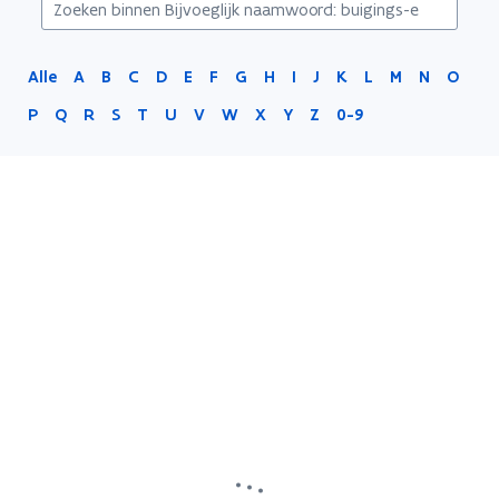
Alle
A
B
C
D
E
F
G
H
I
J
K
L
M
N
O
P
Q
R
S
T
U
V
W
X
Y
Z
0-9