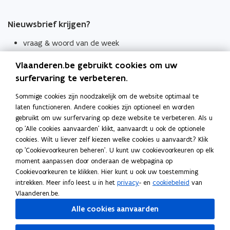
Nieuwsbrief krijgen?
vraag & woord van de week
wekelijks in je mailbox
Vlaanderen.be gebruikt cookies om uw
Schrijf je in
surfervaring te verbeteren.
Thema's
Sommige cookies zijn noodzakelijk om de website optimaal te
laten functioneren. Andere cookies zijn optioneel en worden
Taaladviezen
gebruikt om uw surfervaring op deze website te verbeteren. Als u
op 'Alle cookies aanvaarden' klikt, aanvaardt u ook de optionele
Spellingregels
cookies. Wilt u liever zelf kiezen welke cookies u aanvaardt? Klik
op 'Cookievoorkeuren beheren'. U kunt uw cookievoorkeuren op elk
Tips voor duidelijke taal
moment aanpassen door onderaan de webpagina op
Bekijk ook
Cookievoorkeuren te klikken. Hier kunt u ook uw toestemming
intrekken. Meer info leest u in het
privacy
- en
cookiebeleid
van
Spellingtests
Vlaanderen.be.
Alle cookies aanvaarden
Boek- en webwijzer