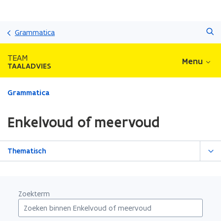
Overslaan
Zoeken
en
Grammatica
naar
de
TEAM
Menu
inhoud
TAALADVIES
gaan
Gedaan
Grammatica
met
laden.
Enkelvoud of meervoud
U
bevindt
zich
Thematisch
op:
Enkelvoud
of
meervoud
Zoekterm