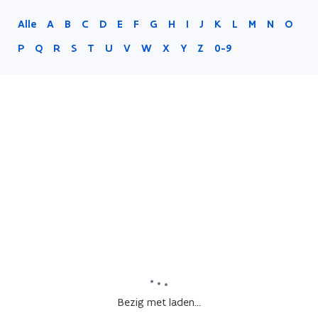
Alle
A
B
C
D
E
F
G
H
I
J
K
L
M
N
O
P
Q
R
S
T
U
V
W
X
Y
Z
0-9
Bezig met laden...