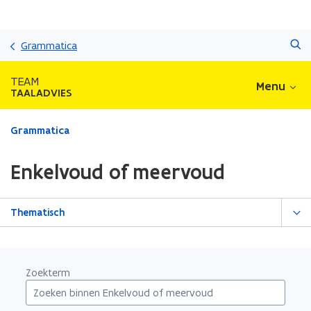
Overslaan
Zoeken
en
Grammatica
naar
de
TEAM
Menu
inhoud
TAALADVIES
gaan
Gedaan
Grammatica
met
laden.
Enkelvoud of meervoud
U
bevindt
zich
Thematisch
op:
Enkelvoud
of
meervoud
Zoekterm