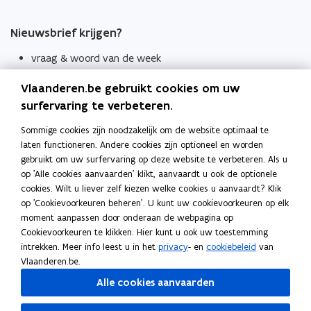
Nieuwsbrief krijgen?
vraag & woord van de week
wekelijks in je mailbox
Vlaanderen.be gebruikt cookies om uw
Schrijf je in
surfervaring te verbeteren.
Thema's
Sommige cookies zijn noodzakelijk om de website optimaal te
laten functioneren. Andere cookies zijn optioneel en worden
Taaladviezen
gebruikt om uw surfervaring op deze website te verbeteren. Als u
op 'Alle cookies aanvaarden' klikt, aanvaardt u ook de optionele
Spellingregels
cookies. Wilt u liever zelf kiezen welke cookies u aanvaardt? Klik
op 'Cookievoorkeuren beheren'. U kunt uw cookievoorkeuren op elk
Tips voor duidelijke taal
moment aanpassen door onderaan de webpagina op
Bekijk ook
Cookievoorkeuren te klikken. Hier kunt u ook uw toestemming
intrekken. Meer info leest u in het
privacy
- en
cookiebeleid
van
Spellingtests
Vlaanderen.be.
Alle cookies aanvaarden
Boek- en webwijzer