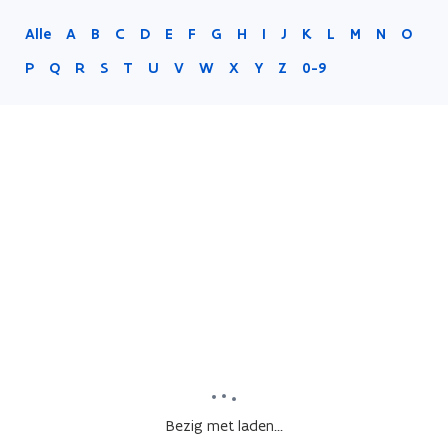
Alle
A
B
C
D
E
F
G
H
I
J
K
L
M
N
O
P
Q
R
S
T
U
V
W
X
Y
Z
0-9
Bezig met laden...