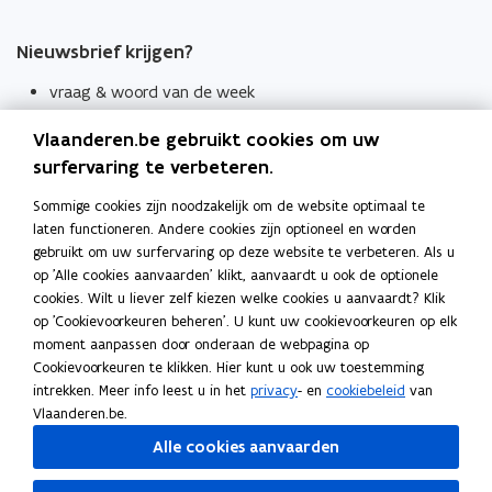
Nieuwsbrief krijgen?
vraag & woord van de week
wekelijks in je mailbox
Vlaanderen.be gebruikt cookies om uw
Schrijf je in
surfervaring te verbeteren.
Thema's
Sommige cookies zijn noodzakelijk om de website optimaal te
laten functioneren. Andere cookies zijn optioneel en worden
Taaladviezen
gebruikt om uw surfervaring op deze website te verbeteren. Als u
op 'Alle cookies aanvaarden' klikt, aanvaardt u ook de optionele
Spellingregels
cookies. Wilt u liever zelf kiezen welke cookies u aanvaardt? Klik
op 'Cookievoorkeuren beheren'. U kunt uw cookievoorkeuren op elk
Tips voor duidelijke taal
moment aanpassen door onderaan de webpagina op
Bekijk ook
Cookievoorkeuren te klikken. Hier kunt u ook uw toestemming
intrekken. Meer info leest u in het
privacy
- en
cookiebeleid
van
Spellingtests
Vlaanderen.be.
Alle cookies aanvaarden
Boek- en webwijzer