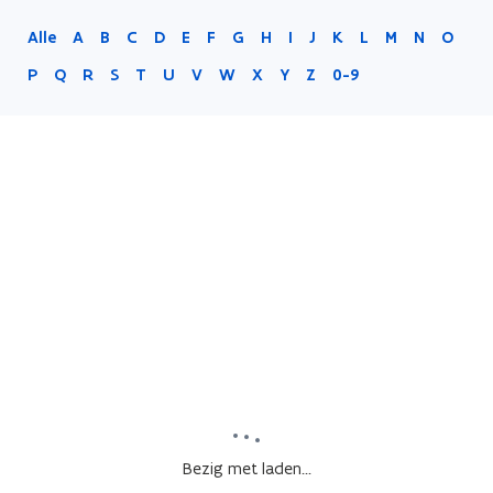
Alle
A
B
C
D
E
F
G
H
I
J
K
L
M
N
O
P
Q
R
S
T
U
V
W
X
Y
Z
0-9
Bezig met laden...