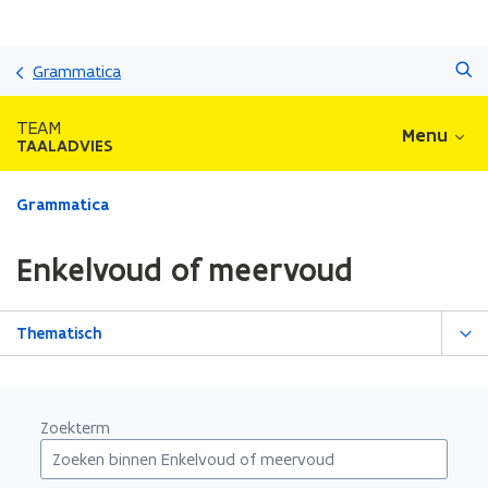
Overslaan
Zoeken
en
Grammatica
naar
de
TEAM
Menu
inhoud
TAALADVIES
gaan
Gedaan
Grammatica
met
laden.
Enkelvoud of meervoud
U
bevindt
zich
Thematisch
op:
Enkelvoud
of
meervoud
Zoekterm