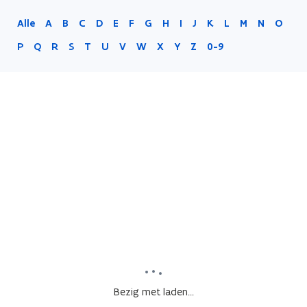
Alle
A
B
C
D
E
F
G
H
I
J
K
L
M
N
O
P
Q
R
S
T
U
V
W
X
Y
Z
0-9
Bezig met laden...