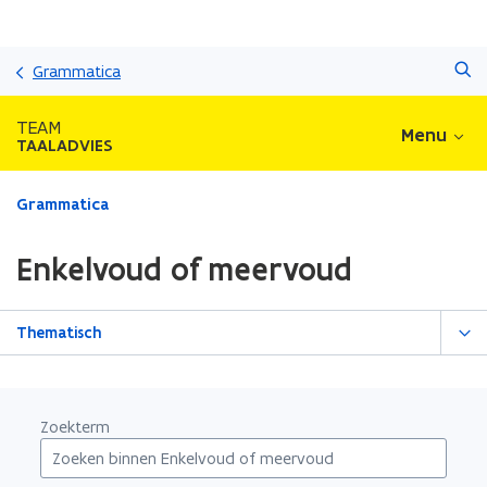
Overslaan
Zoeken
en
Grammatica
naar
de
TEAM
Menu
inhoud
TAALADVIES
gaan
Gedaan
Grammatica
met
laden.
Enkelvoud of meervoud
U
bevindt
zich
Thematisch
op:
Enkelvoud
of
meervoud
Zoekterm