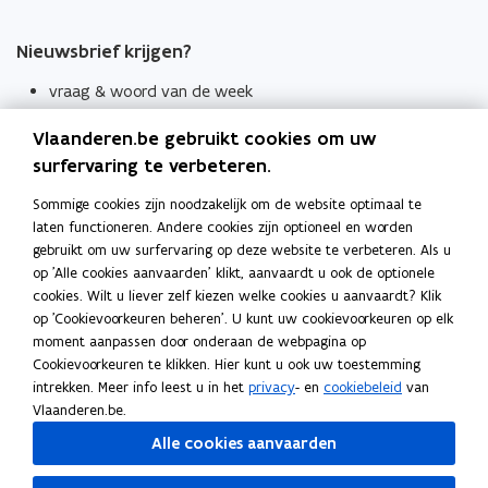
Nieuwsbrief krijgen?
vraag & woord van de week
wekelijks in je mailbox
Vlaanderen.be gebruikt cookies om uw
Schrijf je in
surfervaring te verbeteren.
Thema's
Sommige cookies zijn noodzakelijk om de website optimaal te
laten functioneren. Andere cookies zijn optioneel en worden
Taaladviezen
gebruikt om uw surfervaring op deze website te verbeteren. Als u
op 'Alle cookies aanvaarden' klikt, aanvaardt u ook de optionele
Spellingregels
cookies. Wilt u liever zelf kiezen welke cookies u aanvaardt? Klik
op 'Cookievoorkeuren beheren'. U kunt uw cookievoorkeuren op elk
Tips voor duidelijke taal
moment aanpassen door onderaan de webpagina op
Bekijk ook
Cookievoorkeuren te klikken. Hier kunt u ook uw toestemming
intrekken. Meer info leest u in het
privacy
- en
cookiebeleid
van
Spellingtests
Vlaanderen.be.
Alle cookies aanvaarden
Boek- en webwijzer