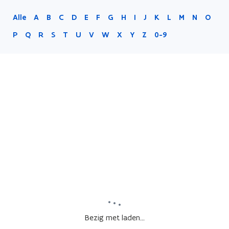
Alle
A
B
C
D
E
F
G
H
I
J
K
L
M
N
O
P
Q
R
S
T
U
V
W
X
Y
Z
0-9
Bezig met laden...