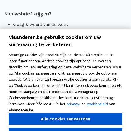
Nieuwsbrief krijgen?
vraag & woord van de week
wekelijks in je mailbox
Vlaanderen.be gebruikt cookies om uw
Schrijf je in
surfervaring te verbeteren.
Thema's
Sommige cookies zijn noodzakelijk om de website optimaal te
laten functioneren. Andere cookies zijn optioneel en worden
Taaladviezen
gebruikt om uw surfervaring op deze website te verbeteren. Als u
op 'Alle cookies aanvaarden' klikt, aanvaardt u ook de optionele
Spellingregels
cookies. Wilt u liever zelf kiezen welke cookies u aanvaardt? Klik
op 'Cookievoorkeuren beheren'. U kunt uw cookievoorkeuren op elk
Tips voor duidelijke taal
moment aanpassen door onderaan de webpagina op
Bekijk ook
Cookievoorkeuren te klikken. Hier kunt u ook uw toestemming
intrekken. Meer info leest u in het
privacy
- en
cookiebeleid
van
Spellingtests
Vlaanderen.be.
Alle cookies aanvaarden
Boek- en webwijzer