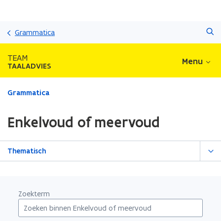
Overslaan
Zoeken
en
Grammatica
naar
de
TEAM
Menu
inhoud
TAALADVIES
gaan
Gedaan
Grammatica
met
laden.
Enkelvoud of meervoud
U
bevindt
zich
Thematisch
op:
Enkelvoud
of
meervoud
Zoekterm