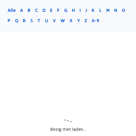
Alle
A
B
C
D
E
F
G
H
I
J
K
L
M
N
O
P
Q
R
S
T
U
V
W
X
Y
Z
0-9
Bezig met laden...