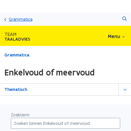
Overslaan
Zoeken
en
Grammatica
naar
de
TEAM
Menu
inhoud
TAALADVIES
gaan
Gedaan
Grammatica
met
laden.
Enkelvoud of meervoud
U
bevindt
zich
Thematisch
op:
Enkelvoud
of
meervoud
Zoekterm