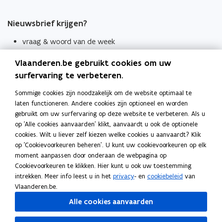
Nieuwsbrief krijgen?
vraag & woord van de week
wekelijks in je mailbox
Vlaanderen.be gebruikt cookies om uw
Schrijf je in
surfervaring te verbeteren.
Thema's
Sommige cookies zijn noodzakelijk om de website optimaal te
laten functioneren. Andere cookies zijn optioneel en worden
Taaladviezen
gebruikt om uw surfervaring op deze website te verbeteren. Als u
op 'Alle cookies aanvaarden' klikt, aanvaardt u ook de optionele
Spellingregels
cookies. Wilt u liever zelf kiezen welke cookies u aanvaardt? Klik
op 'Cookievoorkeuren beheren'. U kunt uw cookievoorkeuren op elk
Tips voor duidelijke taal
moment aanpassen door onderaan de webpagina op
Bekijk ook
Cookievoorkeuren te klikken. Hier kunt u ook uw toestemming
intrekken. Meer info leest u in het
privacy
- en
cookiebeleid
van
Spellingtests
Vlaanderen.be.
Alle cookies aanvaarden
Boek- en webwijzer