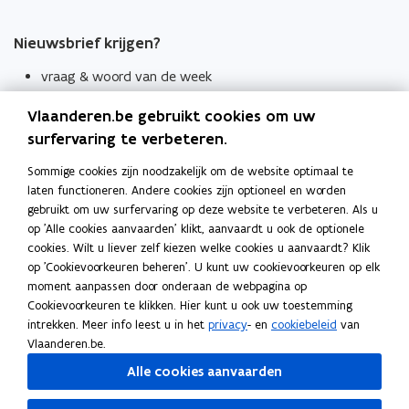
Nieuwsbrief krijgen?
vraag & woord van de week
wekelijks in je mailbox
Vlaanderen.be gebruikt cookies om uw
Schrijf je in
surfervaring te verbeteren.
Thema's
Sommige cookies zijn noodzakelijk om de website optimaal te
laten functioneren. Andere cookies zijn optioneel en worden
Taaladviezen
gebruikt om uw surfervaring op deze website te verbeteren. Als u
op 'Alle cookies aanvaarden' klikt, aanvaardt u ook de optionele
Spellingregels
cookies. Wilt u liever zelf kiezen welke cookies u aanvaardt? Klik
op 'Cookievoorkeuren beheren'. U kunt uw cookievoorkeuren op elk
Tips voor duidelijke taal
moment aanpassen door onderaan de webpagina op
Bekijk ook
Cookievoorkeuren te klikken. Hier kunt u ook uw toestemming
intrekken. Meer info leest u in het
privacy
- en
cookiebeleid
van
Spellingtests
Vlaanderen.be.
Alle cookies aanvaarden
Boek- en webwijzer