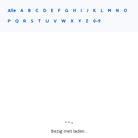
Alle
A
B
C
D
E
F
G
H
I
J
K
L
M
N
O
P
Q
R
S
T
U
V
W
X
Y
Z
0-9
Bezig met laden...