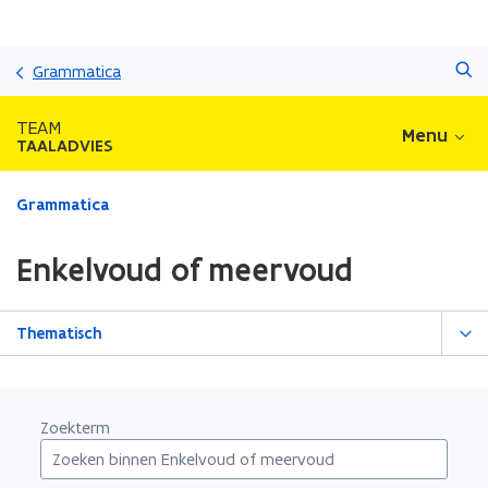
Overslaan
Zoeken
en
Grammatica
naar
de
TEAM
Menu
inhoud
TAALADVIES
gaan
Gedaan
Grammatica
met
laden.
Enkelvoud of meervoud
U
bevindt
zich
Thematisch
op:
Enkelvoud
of
meervoud
Zoekterm