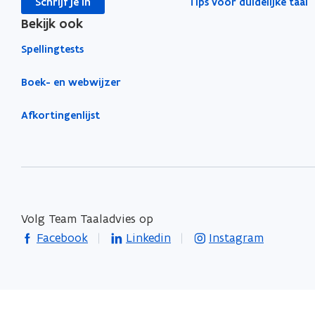
Schrijf je in
Tips voor duidelijke taal
Bekijk ook
Spellingtests
Boek- en webwijzer
Afkortingenlijst
Volg Team Taaladvies op
opent in nieuw venster
opent in nieuw venster
opent in nieuw venste
Facebook
Linkedin
Instagram