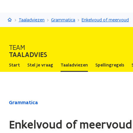
Taaladvies
Taaladviezen
Grammatica
Enkelvoud of meervoud
TEAM
TAALADVIES
Start
Stel je vraag
Taaladviezen
Spellingregels
Gedaan
Grammatica
met
laden.
Enkelvoud of meervoud
U