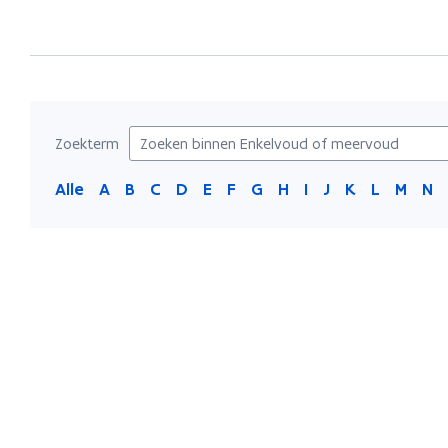
bevindt
zich
op:
Enkelvoud
of
meervoud
Zoekterm
Alle
A
B
C
D
E
F
G
H
I
J
K
L
M
N