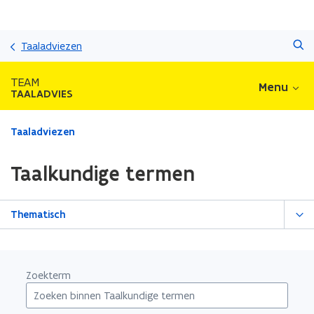
Overslaan
Zoeken
en
Taaladviezen
naar
de
TEAM
Menu
inhoud
TAALADVIES
gaan
Gedaan
Taaladviezen
met
laden.
Taalkundige termen
U
bevindt
zich
Thematisch
op:
Taalkundige
termen
Zoekterm