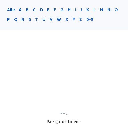
Alle
A
B
C
D
E
F
G
H
I
J
K
L
M
N
O
P
Q
R
S
T
U
V
W
X
Y
Z
0-9
Bezig met laden...