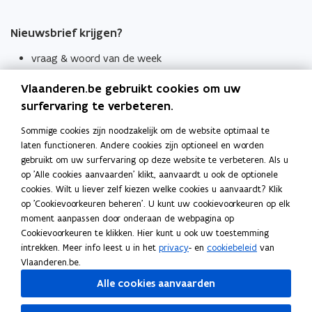
Nieuwsbrief krijgen?
vraag & woord van de week
wekelijks in je mailbox
Vlaanderen.be gebruikt cookies om uw
Schrijf je in
surfervaring te verbeteren.
Thema's
Sommige cookies zijn noodzakelijk om de website optimaal te
laten functioneren. Andere cookies zijn optioneel en worden
Taaladviezen
gebruikt om uw surfervaring op deze website te verbeteren. Als u
op 'Alle cookies aanvaarden' klikt, aanvaardt u ook de optionele
Spellingregels
cookies. Wilt u liever zelf kiezen welke cookies u aanvaardt? Klik
op 'Cookievoorkeuren beheren'. U kunt uw cookievoorkeuren op elk
Tips voor duidelijke taal
moment aanpassen door onderaan de webpagina op
Bekijk ook
Cookievoorkeuren te klikken. Hier kunt u ook uw toestemming
intrekken. Meer info leest u in het
privacy
- en
cookiebeleid
van
Spellingtests
Vlaanderen.be.
Alle cookies aanvaarden
Boek- en webwijzer