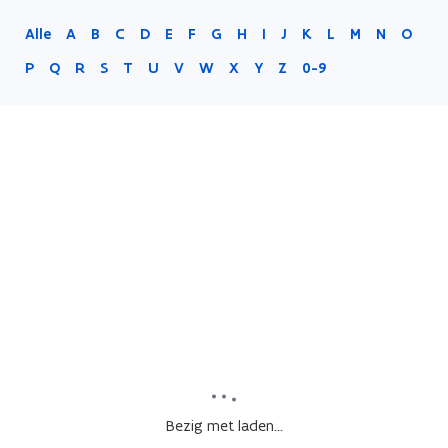
Alle
A
B
C
D
E
F
G
H
I
J
K
L
M
N
O
P
Q
R
S
T
U
V
W
X
Y
Z
0-9
Bezig met laden...