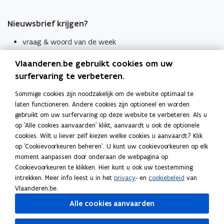
Nieuwsbrief krijgen?
vraag & woord van de week
wekelijks in je mailbox
Vlaanderen.be gebruikt cookies om uw
Schrijf je in
surfervaring te verbeteren.
Thema's
Sommige cookies zijn noodzakelijk om de website optimaal te
laten functioneren. Andere cookies zijn optioneel en worden
Taaladviezen
gebruikt om uw surfervaring op deze website te verbeteren. Als u
op 'Alle cookies aanvaarden' klikt, aanvaardt u ook de optionele
Spellingregels
cookies. Wilt u liever zelf kiezen welke cookies u aanvaardt? Klik
op 'Cookievoorkeuren beheren'. U kunt uw cookievoorkeuren op elk
Tips voor duidelijke taal
moment aanpassen door onderaan de webpagina op
Bekijk ook
Cookievoorkeuren te klikken. Hier kunt u ook uw toestemming
intrekken. Meer info leest u in het
privacy
- en
cookiebeleid
van
Spellingtests
Vlaanderen.be.
Alle cookies aanvaarden
Boek- en webwijzer