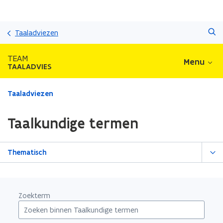
Overslaan
Zoeken
en
Taaladviezen
naar
de
TEAM
Menu
inhoud
TAALADVIES
gaan
Gedaan
Taaladviezen
met
laden.
Taalkundige termen
U
bevindt
zich
Thematisch
op:
Taalkundige
termen
Zoekterm