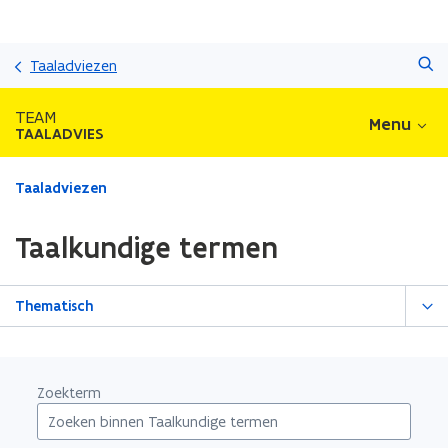
Overslaan
Zoeken
en
Taaladviezen
naar
de
TEAM
Menu
inhoud
TAALADVIES
gaan
Gedaan
Taaladviezen
met
laden.
Taalkundige termen
U
bevindt
zich
Thematisch
op:
Taalkundige
termen
Zoekterm