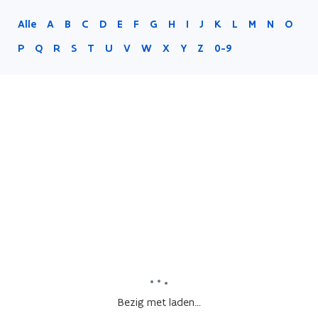
Alle
A
B
C
D
E
F
G
H
I
J
K
L
M
N
O
P
Q
R
S
T
U
V
W
X
Y
Z
0-9
Bezig met laden...