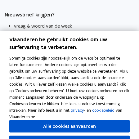
Nieuwsbrief krijgen?
vraag & woord van de week
wekelijks in je mailbox
Vlaanderen.be gebruikt cookies om uw
Schrijf je in
surfervaring te verbeteren.
Thema's
Sommige cookies zijn noodzakelijk om de website optimaal te
laten functioneren. Andere cookies zijn optioneel en worden
Taaladviezen
gebruikt om uw surfervaring op deze website te verbeteren. Als u
op 'Alle cookies aanvaarden' klikt, aanvaardt u ook de optionele
Spellingregels
cookies. Wilt u liever zelf kiezen welke cookies u aanvaardt? Klik
op 'Cookievoorkeuren beheren'. U kunt uw cookievoorkeuren op elk
Tips voor duidelijke taal
moment aanpassen door onderaan de webpagina op
Bekijk ook
Cookievoorkeuren te klikken. Hier kunt u ook uw toestemming
intrekken. Meer info leest u in het
privacy
- en
cookiebeleid
van
Spellingtests
Vlaanderen.be.
Alle cookies aanvaarden
Boek- en webwijzer