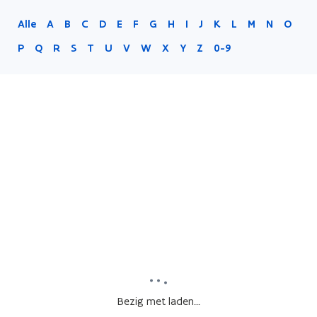
Alle
A
B
C
D
E
F
G
H
I
J
K
L
M
N
O
P
Q
R
S
T
U
V
W
X
Y
Z
0-9
Bezig met laden...