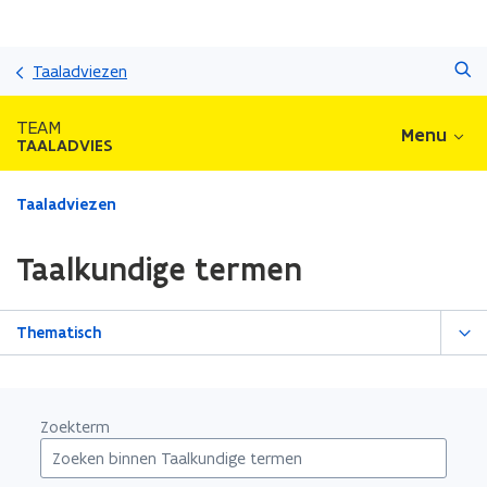
Overslaan
Zoeken
en
Taaladviezen
naar
de
TEAM
Menu
inhoud
TAALADVIES
gaan
Gedaan
Taaladviezen
met
laden.
Taalkundige termen
U
bevindt
zich
Thematisch
op:
Taalkundige
termen
Zoekterm