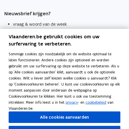
Nieuwsbrief krijgen?
vraag & woord van de week
wekelijks in je mailbox
Vlaanderen.be gebruikt cookies om uw
Schrijf je in
surfervaring te verbeteren.
Thema's
Sommige cookies zijn noodzakelijk om de website optimaal te
laten functioneren. Andere cookies zijn optioneel en worden
Taaladviezen
gebruikt om uw surfervaring op deze website te verbeteren. Als u
op 'Alle cookies aanvaarden' klikt, aanvaardt u ook de optionele
Spellingregels
cookies. Wilt u liever zelf kiezen welke cookies u aanvaardt? Klik
op 'Cookievoorkeuren beheren'. U kunt uw cookievoorkeuren op elk
Tips voor duidelijke taal
moment aanpassen door onderaan de webpagina op
Bekijk ook
Cookievoorkeuren te klikken. Hier kunt u ook uw toestemming
intrekken. Meer info leest u in het
privacy
- en
cookiebeleid
van
Spellingtests
Vlaanderen.be.
Alle cookies aanvaarden
Boek- en webwijzer